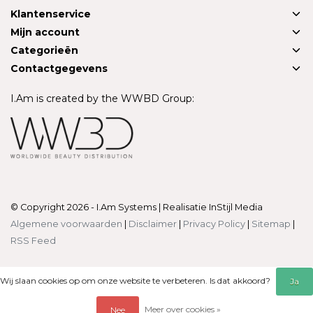
Klantenservice
Mijn account
Categorieën
Contactgegevens
I.Am is created by the WWBD Group:
© Copyright 2026 - I.Am Systems | Realisatie
InStijl Media
Algemene voorwaarden
|
Disclaimer
|
Privacy Policy
|
Sitemap
|
RSS Feed
Wij slaan cookies op om onze website te verbeteren. Is dat akkoord?
Ja
Meer over cookies »
Nee