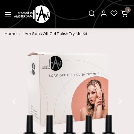
0
Home
I.Am Soak Off Gel Polish Try Me Kit
Vorige
Volg