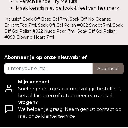
4 verschillende Try Me Kits
Maak kennis met de look & feel van het merk
Inclusief: Soak Off Base Gel 7ml, Soak Off No-Cleanse
Brilliant Top 7ml, Soak Off Gel Polish #002 Sweet 7ml, Soak
Off Gel Polish #022 Nude Pearl 7ml, Soak Off Gel Polish
#099 Glowing Heart 7ml
Abonneer je op onze nieuwsbrief
Abonneer
Mijn account
Snel regelen in je account. Volg je bestelling,
betaal facturen of retourneer een artikel.
Vragen?
We helpen je graag. Neem gerust contact op
met onze klantenservice.