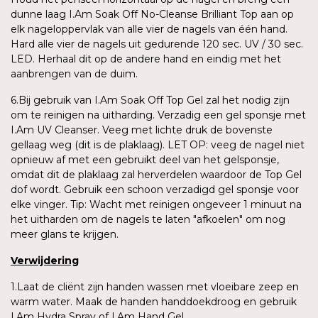
dunne laag I.Am Soak Off No-Cleanse Brilliant Top aan op
elk nageloppervlak van alle vier de nagels van één hand.
Hard alle vier de nagels uit gedurende 120 sec. UV / 30 sec.
LED. Herhaal dit op de andere hand en eindig met het
aanbrengen van de duim.
6.Bij gebruik van I.Am Soak Off Top Gel zal het nodig zijn
om te reinigen na uitharding. Verzadig een gel sponsje met
I.Am UV Cleanser. Veeg met lichte druk de bovenste
gellaag weg (dit is de plaklaag). LET OP: veeg de nagel niet
opnieuw af met een gebruikt deel van het gelsponsje,
omdat dit de plaklaag zal herverdelen waardoor de Top Gel
dof wordt. Gebruik een schoon verzadigd gel sponsje voor
elke vinger. Tip: Wacht met reinigen ongeveer 1 minuut na
het uitharden om de nagels te laten "afkoelen" om nog
meer glans te krijgen.
Verwijdering
1.Laat de cliënt zijn handen wassen met vloeibare zeep en
warm water. Maak de handen handdoekdroog en gebruik
I.Am Hydra Spray of I.Am Hand Gel.