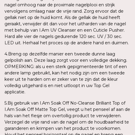
nagel omhoog naar de proximale nagelplooi en strijk
vervolgens omlaag naar de vrije rand. Zorg ervoor dat de
gellak niet op de huid komt. Als de gellak de huid heeft
geraakt, verwijder dit dan voor het uitharden van de nagel
met behulp van I.Am UV Cleanser en een Cuticle Pusher.
Hard alle vier de nagels gedurende 120 sec. UV / 30 sec.
LED uit. Herhaal het proces op de andere hand en duimen.
4.Breng op dezelfde manier een tweede dunne laag
gelpolish aan. Deze laag zorgt voor een volledige dekking.
OPMERKING: als u een sterk gepigmenteerde tint of een
andere lamp gebruikt, kan het nodig zijn om een tweede
keer uit te harden om er zeker van te zijn dat de kleur
volledig uitgehard is en niet uitloopt in uw Top Gel
applicatie.
5.Bij gebruik van I.Am Soak Off No-Cleanse Brilliant Top of
I.Am Soak Off Matte Top Gel, veegt u het penseel af aan de
hals van het flesje om overtollig product te verwijderen.
Verzegel de vrije rand van de nagel om de houdbaarheid te
garanderen en krimpen van het product te voorkomen.
Houd het penseel horizontaal op de nagel en breng een