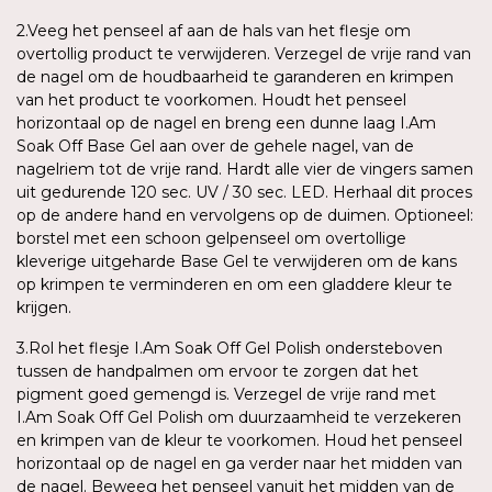
2.Veeg het penseel af aan de hals van het flesje om
overtollig product te verwijderen. Verzegel de vrije rand van
de nagel om de houdbaarheid te garanderen en krimpen
van het product te voorkomen. Houdt het penseel
horizontaal op de nagel en breng een dunne laag I.Am
Soak Off Base Gel aan over de gehele nagel, van de
nagelriem tot de vrije rand. Hardt alle vier de vingers samen
uit gedurende 120 sec. UV / 30 sec. LED. Herhaal dit proces
op de andere hand en vervolgens op de duimen. Optioneel:
borstel met een schoon gelpenseel om overtollige
kleverige uitgeharde Base Gel te verwijderen om de kans
op krimpen te verminderen en om een gladdere kleur te
krijgen.
3.Rol het flesje I.Am Soak Off Gel Polish ondersteboven
tussen de handpalmen om ervoor te zorgen dat het
pigment goed gemengd is. Verzegel de vrije rand met
I.Am Soak Off Gel Polish om duurzaamheid te verzekeren
en krimpen van de kleur te voorkomen. Houd het penseel
horizontaal op de nagel en ga verder naar het midden van
de nagel. Beweeg het penseel vanuit het midden van de