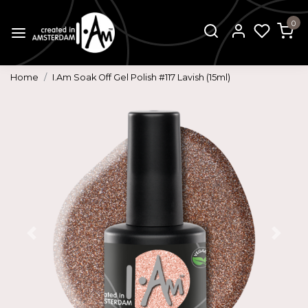
0
Home
I.Am Soak Off Gel Polish #117 Lavish (15ml)
Vorige
Volg