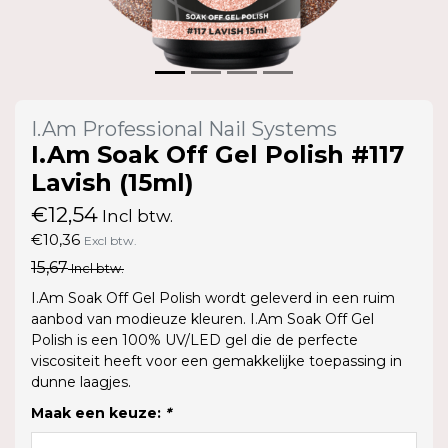
I.Am Professional Nail Systems
I.Am Soak Off Gel Polish #117
Lavish (15ml)
€12,54
Incl btw.
€10,36
Excl btw.
15,67
Incl btw.
I.Am Soak Off Gel Polish wordt geleverd in een ruim
aanbod van modieuze kleuren. I.Am Soak Off Gel
Polish is een 100% UV/LED gel die de perfecte
viscositeit heeft voor een gemakkelijke toepassing in
dunne laagjes.
Maak een keuze:
*