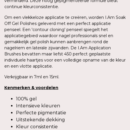
verminderd. Deze hoog gepigmenteerde formule biedt
continue kleurconsistentie.
Om een vlekkeloze applicatie te creëren, worden I.Am Soak
Off Gel Polishes geleverd met een perfect applicatie
penseel. Een 'contour cloning' penseel spiegelt het
applicatiegebied waardoor nagel professionals snel en
gemakkelijk gel polish kunnen aanbrengen rond de
nagelriem en laterale zijwanden. De I.Am Application
Brushes bevatten maar liefst 450 perfect geplaatste
individuele haartjes voor een volledige opname van de kleur
en een vlotte applicatie.
Verkrijgbaar in 7ml en 15ml.
Kenmerken
&
voordelen
100% gel
Intensieve kleuren
Perfecte pigmentatie
Uitstekende dekking
Kleur consistentie