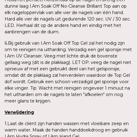
dunne laag I.Am Soak Off No-Cleanse Brilliant Top aan op
elk nageloppervlak van alle vier de nagels van één hand.
Hard alle vier de nagels uit gedurende 120 sec. UV / 30 sec.
LED. Herhaal dit op de andere hand en eindig met het
aanbrengen van de duim.
6.Bij gebruik van I.Am Soak Off Top Gel zal het nodig zijn
om te reinigen na uitharding. Verzadig een gel sponsje met
I.Am UV Cleanser. Veeg met lichte druk de bovenste
gellaag weg (dit is de plaklaag). LET OP: veeg de nagel niet
opnieuw af met een gebruikt deel van het gelsponsje,
omdat dit de plaklaag zal herverdelen waardoor de Top Gel
dof wordt. Gebruik een schoon verzadigd gel sponsje voor
elke vinger. Tip: Wacht met reinigen ongeveer 1 minuut na
het uitharden om de nagels te laten "afkoelen" om nog
meer glans te krijgen.
Verwijdering
1.Laat de cliënt zijn handen wassen met vloeibare zeep en
warm water. Maak de handen handdoekdroog en gebruik
I.Am Hydra Spray of I.Am Hand Gel.