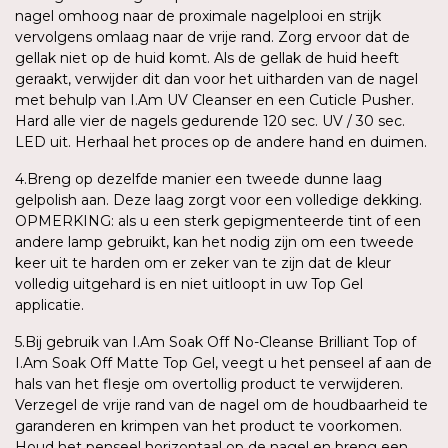
nagel omhoog naar de proximale nagelplooi en strijk
vervolgens omlaag naar de vrije rand. Zorg ervoor dat de
gellak niet op de huid komt. Als de gellak de huid heeft
geraakt, verwijder dit dan voor het uitharden van de nagel
met behulp van I.Am UV Cleanser en een Cuticle Pusher.
Hard alle vier de nagels gedurende 120 sec. UV / 30 sec.
LED uit. Herhaal het proces op de andere hand en duimen.
4.Breng op dezelfde manier een tweede dunne laag
gelpolish aan. Deze laag zorgt voor een volledige dekking.
OPMERKING: als u een sterk gepigmenteerde tint of een
andere lamp gebruikt, kan het nodig zijn om een tweede
keer uit te harden om er zeker van te zijn dat de kleur
volledig uitgehard is en niet uitloopt in uw Top Gel
applicatie.
5.Bij gebruik van I.Am Soak Off No-Cleanse Brilliant Top of
I.Am Soak Off Matte Top Gel, veegt u het penseel af aan de
hals van het flesje om overtollig product te verwijderen.
Verzegel de vrije rand van de nagel om de houdbaarheid te
garanderen en krimpen van het product te voorkomen.
Houd het penseel horizontaal op de nagel en breng een