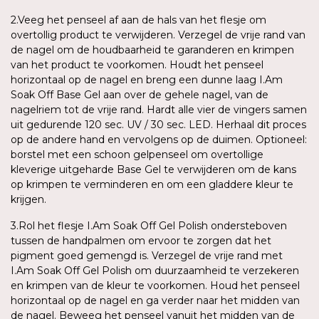
2.Veeg het penseel af aan de hals van het flesje om
overtollig product te verwijderen. Verzegel de vrije rand van
de nagel om de houdbaarheid te garanderen en krimpen
van het product te voorkomen. Houdt het penseel
horizontaal op de nagel en breng een dunne laag I.Am
Soak Off Base Gel aan over de gehele nagel, van de
nagelriem tot de vrije rand. Hardt alle vier de vingers samen
uit gedurende 120 sec. UV / 30 sec. LED. Herhaal dit proces
op de andere hand en vervolgens op de duimen. Optioneel:
borstel met een schoon gelpenseel om overtollige
kleverige uitgeharde Base Gel te verwijderen om de kans
op krimpen te verminderen en om een gladdere kleur te
krijgen.
3.Rol het flesje I.Am Soak Off Gel Polish ondersteboven
tussen de handpalmen om ervoor te zorgen dat het
pigment goed gemengd is. Verzegel de vrije rand met
I.Am Soak Off Gel Polish om duurzaamheid te verzekeren
en krimpen van de kleur te voorkomen. Houd het penseel
horizontaal op de nagel en ga verder naar het midden van
de nagel. Beweeg het penseel vanuit het midden van de