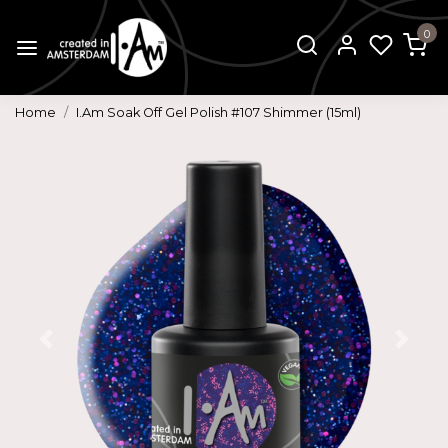
0
Home
I.Am Soak Off Gel Polish #107 Shimmer (15ml)
Vorige
Volg