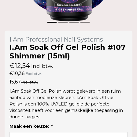
I.Am Professional Nail Systems
I.Am Soak Off Gel Polish #107
Shimmer (15ml)
€12,54
Incl btw.
€10,36
Excl btw.
15,67
Incl btw.
I.Am Soak Off Gel Polish wordt geleverd in een ruim
aanbod van modieuze kleuren. I.Am Soak Off Gel
Polish is een 100% UV/LED gel die de perfecte
viscositeit heeft voor een gemakkelijke toepassing in
dunne laagjes.
Maak een keuze:
*