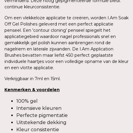
verminderd. Deze hoog gepigmenteerde formule biedt
continue kleurconsistentie.
Om een vlekkeloze applicatie te creëren, worden I.Am Soak
Off Gel Polishes geleverd met een perfect applicatie
penseel. Een 'contour cloning' penseel spiegelt het
applicatiegebied waardoor nagel professionals snel en
gemakkelijk gel polish kunnen aanbrengen rond de
nagelriem en laterale zijwanden. De I.Am Application
Brushes bevatten maar liefst 450 perfect geplaatste
individuele haartjes voor een volledige opname van de kleur
en een vlotte applicatie.
Verkrijgbaar in 7ml en 15ml.
Kenmerken
&
voordelen
100% gel
Intensieve kleuren
Perfecte pigmentatie
Uitstekende dekking
Kleur consistentie