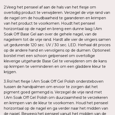
2.Veeg het penseel af aan de hals van het flesje om
overtollig product te verwijderen. Verzegel de vrije rand van
de nagel om de houdbaarheid te garanderen en krimpen
van het product te voorkomen. Houdt het penseel
horizontaal op de nagel en breng een dunne laag I.Am
Soak Off Base Gel aan over de gehele nagel, van de
nagelriem tot de vrije rand. Hardt alle vier de vingers samen
uit gedurende 120 sec. UV / 30 sec. LED. Herhaal dit proces
op de andere hand en vervolgens op de duimen. Optioneel:
borstel met een schoon gelpenseel om overtollige
kleverige uitgeharde Base Gel te verwijderen om de kans
op krimpen te verminderen en om een gladdere kleur te
krijgen.
3.Rol het flesje I.Am Soak Off Gel Polish ondersteboven
tussen de handpalmen om ervoor te zorgen dat het
pigment goed gemengd is. Verzegel de vrije rand met
I.Am Soak Off Gel Polish om duurzaamheid te verzekeren
en krimpen van de kleur te voorkomen. Houd het penseel
horizontaal op de nagel en ga verder naar het midden van
de nagel. Beweeg het penseel vanuit het midden van de