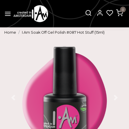
0
Home
I.Am Soak Off Gel Polish #087 Hot Stuff (15ml)
Vorige
Volg