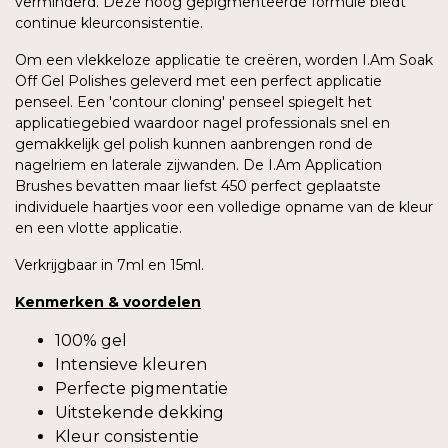
verminderd. Deze hoog gepigmenteerde formule biedt
continue kleurconsistentie.
Om een vlekkeloze applicatie te creëren, worden I.Am Soak
Off Gel Polishes geleverd met een perfect applicatie
penseel. Een 'contour cloning' penseel spiegelt het
applicatiegebied waardoor nagel professionals snel en
gemakkelijk gel polish kunnen aanbrengen rond de
nagelriem en laterale zijwanden. De I.Am Application
Brushes bevatten maar liefst 450 perfect geplaatste
individuele haartjes voor een volledige opname van de kleur
en een vlotte applicatie.
Verkrijgbaar in 7ml en 15ml.
Kenmerken
&
voordelen
100% gel
Intensieve kleuren
Perfecte pigmentatie
Uitstekende dekking
Kleur consistentie