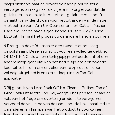
nagel omhoog naar de proximale nagelplooi en strijk
vervolgens omlaag naar de vrije rand. Zorg ervoor dat de
gellak niet op de huid komt. Als de gellak de huid heeft
geraakt, verwijder dit dan voor het uitharden van de nagel
met behulp van I.Am UV Cleanser en een Cuticle Pusher.
Hard alle vier de nagels gedurende 120 sec. UV / 30 sec.
LED uit. Herhaal het proces op de andere hand en duimen.
4.Breng op dezelfde manier een tweede dunne laag
gelpolish aan. Deze laag zorgt voor een volledige dekking.
OPMERKING: als u een sterk gepigmenteerde tint of een
andere lamp gebruikt, kan het nodig zijn om een tweede
keer uit te harden om er zeker van te zijn dat de kleur
volledig uitgehard is en niet uitloopt in uw Top Gel
applicatie.
5.Bij gebruik van I.Am Soak Off No-Cleanse Brilliant Top of
I.Am Soak Off Matte Top Gel, veegt u het penseel af aan de
hals van het flesje om overtollig product te verwijderen.
Verzegel de vrije rand van de nagel om de houdbaarheid te
garanderen en krimpen van het product te voorkomen.
Houd het penseel horizontaal op de nagel en breng een