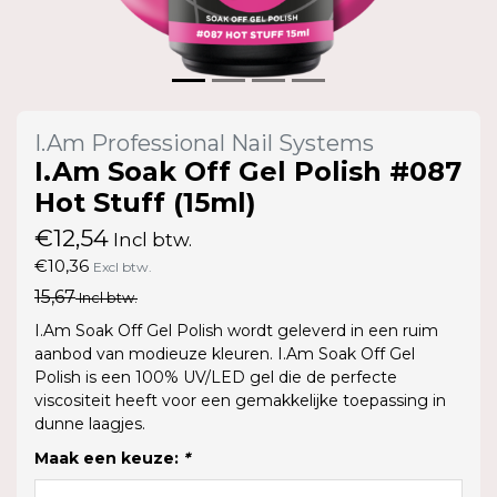
I.Am Professional Nail Systems
I.Am Soak Off Gel Polish #087
Hot Stuff (15ml)
€12,54
Incl btw.
€10,36
Excl btw.
15,67
Incl btw.
I.Am Soak Off Gel Polish wordt geleverd in een ruim
aanbod van modieuze kleuren. I.Am Soak Off Gel
Polish is een 100% UV/LED gel die de perfecte
viscositeit heeft voor een gemakkelijke toepassing in
dunne laagjes.
Maak een keuze:
*