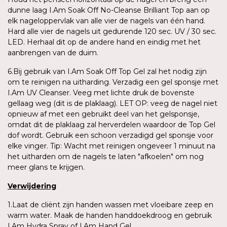
dunne laag I.Am Soak Off No-Cleanse Brilliant Top aan op
elk nageloppervlak van alle vier de nagels van één hand.
Hard alle vier de nagels uit gedurende 120 sec. UV / 30 sec.
LED. Herhaal dit op de andere hand en eindig met het
aanbrengen van de duim.
6.Bij gebruik van I.Am Soak Off Top Gel zal het nodig zijn
om te reinigen na uitharding. Verzadig een gel sponsje met
I.Am UV Cleanser. Veeg met lichte druk de bovenste
gellaag weg (dit is de plaklaag). LET OP: veeg de nagel niet
opnieuw af met een gebruikt deel van het gelsponsje,
omdat dit de plaklaag zal herverdelen waardoor de Top Gel
dof wordt. Gebruik een schoon verzadigd gel sponsje voor
elke vinger. Tip: Wacht met reinigen ongeveer 1 minuut na
het uitharden om de nagels te laten "afkoelen" om nog
meer glans te krijgen.
Verwijdering
1.Laat de cliënt zijn handen wassen met vloeibare zeep en
warm water. Maak de handen handdoekdroog en gebruik
I.Am Hydra Spray of I.Am Hand Gel.