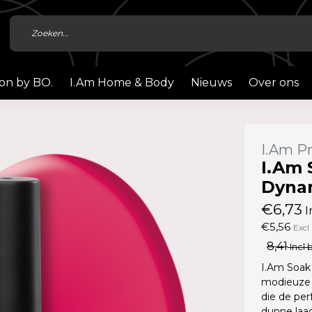
ion by BO.
I.Am Home & Body
Nieuws
Over ons
I.Am Pr
I.Am 
Dyna
€6,73
I
€5,56
Excl
8,41
Incl 
I.Am Soak 
modieuze 
die de per
dunne laag