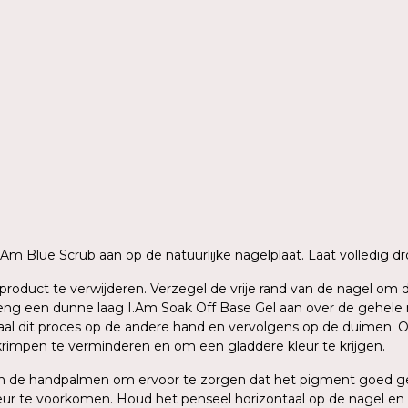
 I.Am Blue Scrub aan op de natuurlijke nagelplaat. Laat volledig
ig product te verwijderen. Verzegel de vrije rand van de nagel o
g een dunne laag I.Am Soak Off Base Gel aan over de gehele nage
aal dit proces op de andere hand en vervolgens op de duimen. O
krimpen te verminderen en om een gladdere kleur te krijgen.
sen de handpalmen om ervoor te zorgen dat het pigment goed ge
ur te voorkomen. Houd het penseel horizontaal op de nagel en