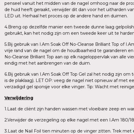
penseel vanuit het midden van de nagel omhoog naar de proxima
de huid heeft geraakt, verwijder dit dan voor het uitharden v
LED uit. Herhaal het proces op de andere hand en duimen.
4.Breng op dezelfde manier een tweede dunne laag gelpolish
gebruikt, kan het nodig zijn om een tweede keer uit te harden o
5.Bij gebruik van I.Am Soak Off No-Cleanse Brilliant Top of I.
vrije rand van de nagel om de houdbaarheid te garanderen e
No-Cleanse Brilliant Top aan op elk nageloppervlak van alle vi
eindig met het aanbrengen van de duim.
6.Bij gebruik van I.Am Soak Off Top Gel zal het nodig zijn om
is de plaklaag). LET OP: veeg de nagel niet opnieuw af met e
verzadigd gel sponsje voor elke vinger. Tip: Wacht met reini
Verwijdering
1.Laat de cliënt zijn handen wassen met vloeibare zeep en 
2.Verwijder de verzegeling op elke nagel met een I.Am 180/180
3.Laat de Nail Foil tien minuten op de vinger zitten. Trek me