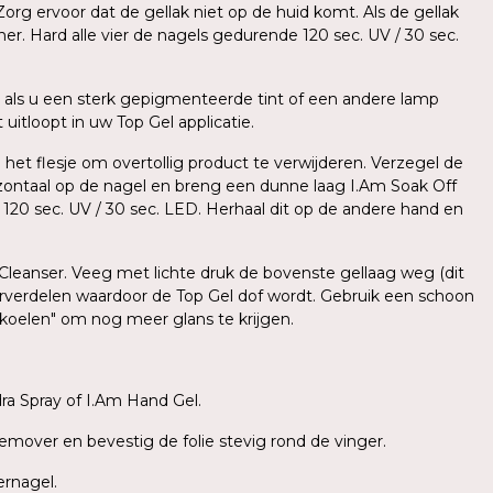
org ervoor dat de gellak niet op de huid komt. Als de gellak
er. Hard alle vier de nagels gedurende 120 sec. UV / 30 sec.
als u een sterk gepigmenteerde tint of een andere lamp
uitloopt in uw Top Gel applicatie.
 het flesje om overtollig product te verwijderen. Verzegel de
zontaal op de nagel en breng een dunne laag I.Am Soak Off
e 120 sec. UV / 30 sec. LED. Herhaal dit op de andere hand en
 Cleanser. Veeg met lichte druk de bovenste gellaag weg (dit
herverdelen waardoor de Top Gel dof wordt. Gebruik een schoon
fkoelen" om nog meer glans te krijgen.
a Spray of I.Am Hand Gel.
emover en bevestig de folie stevig rond de vinger.
ernagel.