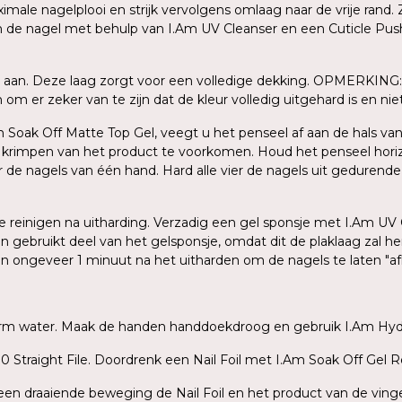
le nagelplooi en strijk vervolgens omlaag naar de vrije rand. Z
an de nagel met behulp van I.Am UV Cleanser en een Cuticle Push
 aan. Deze laag zorgt voor een volledige dekking. OPMERKING: 
m er zeker van te zijn dat de kleur volledig uitgehard is en niet 
Am Soak Off Matte Top Gel, veegt u het penseel af aan de hals van
n krimpen van het product te voorkomen. Houd het penseel hori
er de nagels van één hand. Hard alle vier de nagels uit gedurend
 te reinigen na uitharding. Verzadig een gel sponsje met I.Am UV
en gebruikt deel van het gelsponsje, omdat dit de plaklaag zal 
gen ongeveer 1 minuut na het uitharden om de nagels te laten "a
warm water. Maak de handen handdoekdroog en gebruik I.Am Hydr
 Straight File. Doordrenk een Nail Foil met I.Am Soak Off Gel R
t een draaiende beweging de Nail Foil en het product van de ving