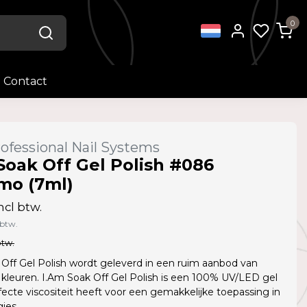
0
Contact
ofessional Nail Systems
Soak Off Gel Polish #086
mo (7ml)
ncl btw.
 btw.
btw.
Off Gel Polish wordt geleverd in een ruim aanbod van
kleuren. I.Am Soak Off Gel Polish is een 100% UV/LED gel
fecte viscositeit heeft voor een gemakkelijke toepassing in
jes.