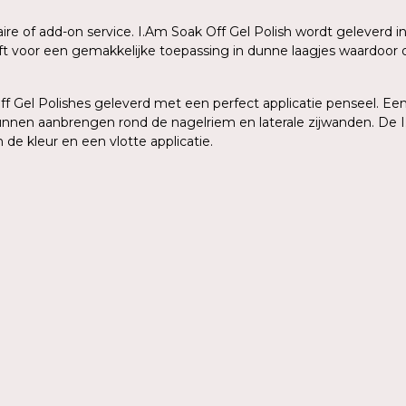
aire of add-on service. I.Am Soak Off Gel Polish wordt geleverd
eeft voor een gemakkelijke toepassing in dunne laagjes waardoo
 Gel Polishes geleverd met een perfect applicatie penseel. Een 
kunnen aanbrengen rond de nagelriem en laterale zijwanden. De I
de kleur en een vlotte applicatie.
n