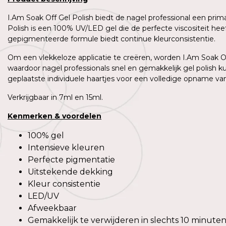
I.Am Soak Off Gel Polish biedt de nagel professional een prim
Polish is een 100% UV/LED gel die de perfecte viscositeit h
gepigmenteerde formule biedt continue kleurconsistentie.
Om een vlekkeloze applicatie te creëren, worden I.Am Soak Off
waardoor nagel professionals snel en gemakkelijk gel polish 
geplaatste individuele haartjes voor een volledige opname van 
Verkrijgbaar in 7ml en 15ml.
Kenmerken
&
voordelen
100% gel
Intensieve kleuren
Perfecte pigmentatie
Uitstekende dekking
Kleur consistentie
LED/UV
Afweekbaar
Gemakkelijk te verwijderen in slechts 10 minute