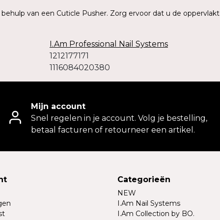
t behulp van een Cuticle Pusher. Zorg ervoor dat u de oppervlakt
I.Am Professional Nail Systems
1212177171
1116084020380
Mijn account
Snel regelen in je account. Volg je bestelling,
betaal facturen of retourneer een artikel.
nt
Categorieën
NEW
ngen
I.Am Nail Systems
st
I.Am Collection by BO.