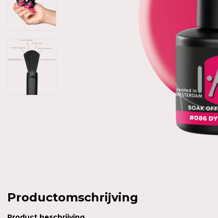
Productomschrijving
Product
beschrijving