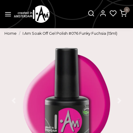
0
Home
I.Am Soak Off Gel Polish #076 Funky Fuchsia (15ml)
Vorige
Volg