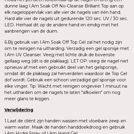
dunne laag I.Am Soak Off No-Cleanse Brilliant Top aan op
elk nageloppervlak van alle vier de nagels van één hand.
Hard alle vier de nagels uit gedurende 120 sec. UV / 30 sec.
LED. Herhaal dit op de andere hand en eindig met het
aanbrengen van de duim.
6.Bij gebruik van I.Am Soak Off Top Gel zal het nodig zijn
om te reinigen na uitharding. Verzadig een gel sponsje met
I.Am UV Cleanser. Veeg met lichte druk de bovenste
gellaag weg (dit is de plaklaag). LET OP: veeg de nagel niet
opnieuw af met een gebruikt deel van het gelsponsje,
omdat dit de plaklaag zal herverdelen waardoor de Top Gel
dof wordt. Gebruik een schoon verzadigd gel sponsje voor
elke vinger. Tip: Wacht met reinigen ongeveer 1 minuut na
het uitharden om de nagels te laten "afkoelen" om nog
meer glans te krijgen.
Verwijdering
1.Laat de cliënt zijn handen wassen met vloeibare zeep en
warm water. Maak de handen handdoekdroog en gebruik
I.Am Hydra Spray of I.Am Hand Gel.