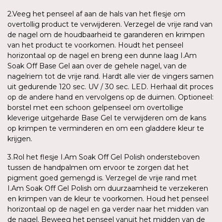
2.Veeg het penseel af aan de hals van het flesje om
overtollig product te verwijderen. Verzegel de vrije rand van
de nagel om de houdbaarheid te garanderen en krimpen
van het product te voorkomen. Houdt het penseel
horizontaal op de nagel en breng een dunne laag I.Am
Soak Off Base Gel aan over de gehele nagel, van de
nagelriem tot de vrije rand. Hardt alle vier de vingers samen
uit gedurende 120 sec. UV / 30 sec. LED. Herhaal dit proces
op de andere hand en vervolgens op de duimen. Optioneel:
borstel met een schoon gelpenseel om overtollige
kleverige uitgeharde Base Gel te verwijderen om de kans
op krimpen te verminderen en om een gladdere kleur te
krijgen.
3.Rol het flesje I.Am Soak Off Gel Polish ondersteboven
tussen de handpalmen om ervoor te zorgen dat het
pigment goed gemengd is. Verzegel de vrije rand met
I.Am Soak Off Gel Polish om duurzaamheid te verzekeren
en krimpen van de kleur te voorkomen. Houd het penseel
horizontaal op de nagel en ga verder naar het midden van
de nagel. Beweeg het penseel vanuit het midden van de