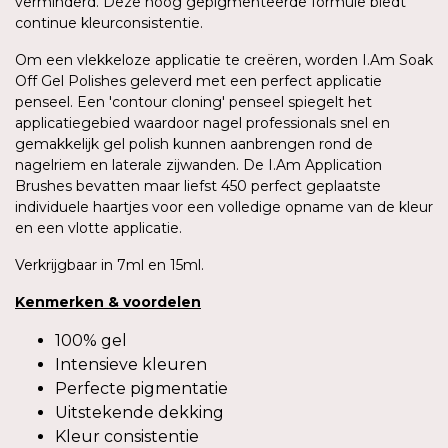
verminderd. Deze hoog gepigmenteerde formule biedt
continue kleurconsistentie.
Om een vlekkeloze applicatie te creëren, worden I.Am Soak
Off Gel Polishes geleverd met een perfect applicatie
penseel. Een 'contour cloning' penseel spiegelt het
applicatiegebied waardoor nagel professionals snel en
gemakkelijk gel polish kunnen aanbrengen rond de
nagelriem en laterale zijwanden. De I.Am Application
Brushes bevatten maar liefst 450 perfect geplaatste
individuele haartjes voor een volledige opname van de kleur
en een vlotte applicatie.
Verkrijgbaar in 7ml en 15ml.
Kenmerken
&
voordelen
100% gel
Intensieve kleuren
Perfecte pigmentatie
Uitstekende dekking
Kleur consistentie