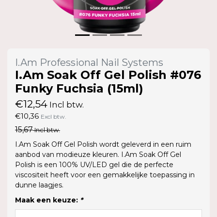
I.Am Professional Nail Systems
I.Am Soak Off Gel Polish #076
Funky Fuchsia (15ml)
€12,54
Incl btw.
€10,36
Excl btw.
15,67
Incl btw.
I.Am Soak Off Gel Polish wordt geleverd in een ruim
aanbod van modieuze kleuren. I.Am Soak Off Gel
Polish is een 100% UV/LED gel die de perfecte
viscositeit heeft voor een gemakkelijke toepassing in
dunne laagjes.
Maak een keuze:
*