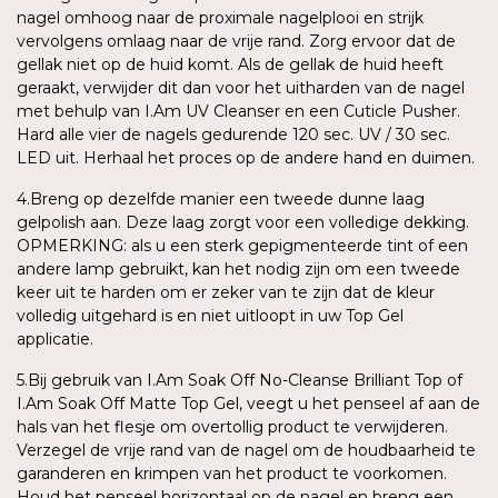
nagel omhoog naar de proximale nagelplooi en strijk
vervolgens omlaag naar de vrije rand. Zorg ervoor dat de
gellak niet op de huid komt. Als de gellak de huid heeft
geraakt, verwijder dit dan voor het uitharden van de nagel
met behulp van I.Am UV Cleanser en een Cuticle Pusher.
Hard alle vier de nagels gedurende 120 sec. UV / 30 sec.
LED uit. Herhaal het proces op de andere hand en duimen.
4.Breng op dezelfde manier een tweede dunne laag
gelpolish aan. Deze laag zorgt voor een volledige dekking.
OPMERKING: als u een sterk gepigmenteerde tint of een
andere lamp gebruikt, kan het nodig zijn om een tweede
keer uit te harden om er zeker van te zijn dat de kleur
volledig uitgehard is en niet uitloopt in uw Top Gel
applicatie.
5.Bij gebruik van I.Am Soak Off No-Cleanse Brilliant Top of
I.Am Soak Off Matte Top Gel, veegt u het penseel af aan de
hals van het flesje om overtollig product te verwijderen.
Verzegel de vrije rand van de nagel om de houdbaarheid te
garanderen en krimpen van het product te voorkomen.
Houd het penseel horizontaal op de nagel en breng een