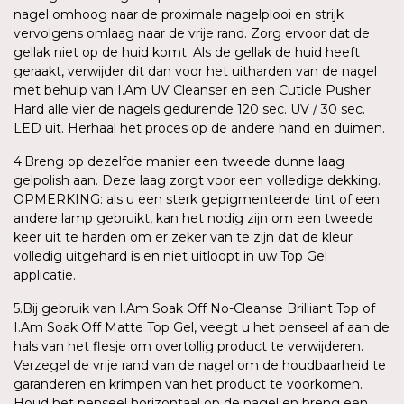
nagel omhoog naar de proximale nagelplooi en strijk
vervolgens omlaag naar de vrije rand. Zorg ervoor dat de
gellak niet op de huid komt. Als de gellak de huid heeft
geraakt, verwijder dit dan voor het uitharden van de nagel
met behulp van I.Am UV Cleanser en een Cuticle Pusher.
Hard alle vier de nagels gedurende 120 sec. UV / 30 sec.
LED uit. Herhaal het proces op de andere hand en duimen.
4.Breng op dezelfde manier een tweede dunne laag
gelpolish aan. Deze laag zorgt voor een volledige dekking.
OPMERKING: als u een sterk gepigmenteerde tint of een
andere lamp gebruikt, kan het nodig zijn om een tweede
keer uit te harden om er zeker van te zijn dat de kleur
volledig uitgehard is en niet uitloopt in uw Top Gel
applicatie.
5.Bij gebruik van I.Am Soak Off No-Cleanse Brilliant Top of
I.Am Soak Off Matte Top Gel, veegt u het penseel af aan de
hals van het flesje om overtollig product te verwijderen.
Verzegel de vrije rand van de nagel om de houdbaarheid te
garanderen en krimpen van het product te voorkomen.
Houd het penseel horizontaal op de nagel en breng een