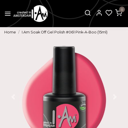
0
Home
I.Am Soak Off Gel Polish #061 Pink-A-Boo (15ml)
Vorige
Volg