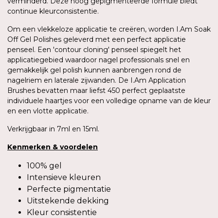
verminderd. Deze hoog gepigmenteerde formule biedt
continue kleurconsistentie.
Om een vlekkeloze applicatie te creëren, worden I.Am Soak
Off Gel Polishes geleverd met een perfect applicatie
penseel. Een 'contour cloning' penseel spiegelt het
applicatiegebied waardoor nagel professionals snel en
gemakkelijk gel polish kunnen aanbrengen rond de
nagelriem en laterale zijwanden. De I.Am Application
Brushes bevatten maar liefst 450 perfect geplaatste
individuele haartjes voor een volledige opname van de kleur
en een vlotte applicatie.
Verkrijgbaar in 7ml en 15ml.
Kenmerken
&
voordelen
100% gel
Intensieve kleuren
Perfecte pigmentatie
Uitstekende dekking
Kleur consistentie