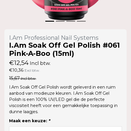
I.Am Professional Nail Systems
I.Am Soak Off Gel Polish #061
Pink-A-Boo (15ml)
€12,54
Incl btw.
€10,36
Excl btw.
15,67
Incl btw.
I.Am Soak Off Gel Polish wordt geleverd in een ruim
aanbod van modieuze kleuren. I.Am Soak Off Gel
Polish is een 100% UV/LED gel die de perfecte
viscositeit heeft voor een gemakkelijke toepassing in
dunne laagjes.
Maak een keuze:
*