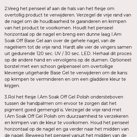
2.Veeg het penseel af aan de hals van het flesje om
overtollig product te verwijderen. Verzegel de vrije rand van
de nagel om de houdbaarheid te garanderen en krimpen
van het product te voorkomen. Houdt het penseel
horizontaal op de nagel en breng een dunne laag I.Am
Soak Off Base Gel aan over de gehele nagel, van de
nagelriem tot de vrije rand. Hardt alle vier de vingers samen
uit gedurende 120 sec. UV / 30 sec. LED. Herhaal dit proces
op de andere hand en vervolgens op de duimen. Optioneel:
borstel met een schoon gelpenseel om overtollige
kleverige uitgeharde Base Gel te verwijderen om de kans
op krimpen te verminderen en om een gladdere kleur te
krijgen.
3.Rol het flesje I.Am Soak Off Gel Polish ondersteboven
tussen de handpalmen om ervoor te zorgen dat het
pigment goed gemengd is. Verzegel de vrije rand met
I.Am Soak Off Gel Polish om duurzaamheid te verzekeren
en krimpen van de kleur te voorkomen. Houd het penseel
horizontaal op de nagel en ga verder naar het midden van
de nagel. Beweeg het penseel vanuit het midden van de