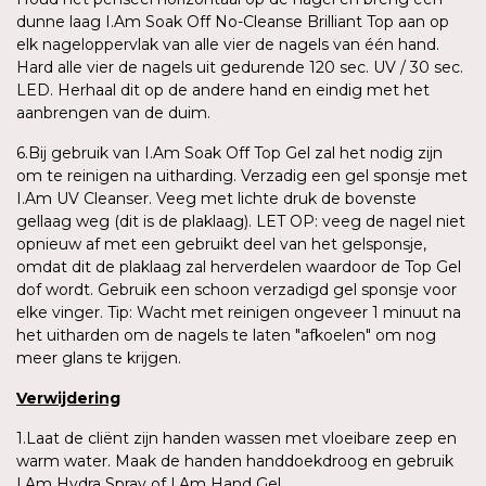
dunne laag I.Am Soak Off No-Cleanse Brilliant Top aan op
elk nageloppervlak van alle vier de nagels van één hand.
Hard alle vier de nagels uit gedurende 120 sec. UV / 30 sec.
LED. Herhaal dit op de andere hand en eindig met het
aanbrengen van de duim.
6.Bij gebruik van I.Am Soak Off Top Gel zal het nodig zijn
om te reinigen na uitharding. Verzadig een gel sponsje met
I.Am UV Cleanser. Veeg met lichte druk de bovenste
gellaag weg (dit is de plaklaag). LET OP: veeg de nagel niet
opnieuw af met een gebruikt deel van het gelsponsje,
omdat dit de plaklaag zal herverdelen waardoor de Top Gel
dof wordt. Gebruik een schoon verzadigd gel sponsje voor
elke vinger. Tip: Wacht met reinigen ongeveer 1 minuut na
het uitharden om de nagels te laten "afkoelen" om nog
meer glans te krijgen.
Verwijdering
1.Laat de cliënt zijn handen wassen met vloeibare zeep en
warm water. Maak de handen handdoekdroog en gebruik
I.Am Hydra Spray of I.Am Hand Gel.