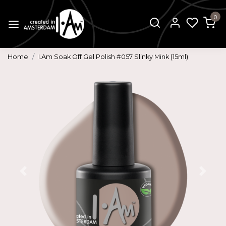
0
Home
I.Am Soak Off Gel Polish #057 Slinky Mink (15ml)
Vorige
Volg