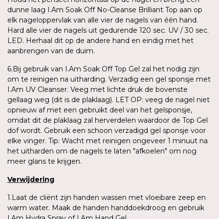
dunne laag I.Am Soak Off No-Cleanse Brilliant Top aan op
elk nageloppervlak van alle vier de nagels van één hand.
Hard alle vier de nagels uit gedurende 120 sec. UV / 30 sec.
LED. Herhaal dit op de andere hand en eindig met het
aanbrengen van de duim.
6.Bij gebruik van I.Am Soak Off Top Gel zal het nodig zijn
om te reinigen na uitharding. Verzadig een gel sponsje met
I.Am UV Cleanser. Veeg met lichte druk de bovenste
gellaag weg (dit is de plaklaag). LET OP: veeg de nagel niet
opnieuw af met een gebruikt deel van het gelsponsje,
omdat dit de plaklaag zal herverdelen waardoor de Top Gel
dof wordt. Gebruik een schoon verzadigd gel sponsje voor
elke vinger. Tip: Wacht met reinigen ongeveer 1 minuut na
het uitharden om de nagels te laten "afkoelen" om nog
meer glans te krijgen.
Verwijdering
1.Laat de cliënt zijn handen wassen met vloeibare zeep en
warm water. Maak de handen handdoekdroog en gebruik
I.Am Hydra Spray of I.Am Hand Gel.