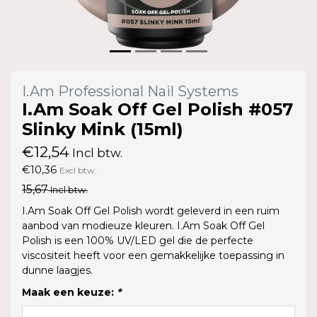
I.Am Professional Nail Systems
I.Am Soak Off Gel Polish #057
Slinky Mink (15ml)
€12,54
Incl btw.
€10,36
Excl btw.
15,67
Incl btw.
I.Am Soak Off Gel Polish wordt geleverd in een ruim
aanbod van modieuze kleuren. I.Am Soak Off Gel
Polish is een 100% UV/LED gel die de perfecte
viscositeit heeft voor een gemakkelijke toepassing in
dunne laagjes.
Maak een keuze:
*