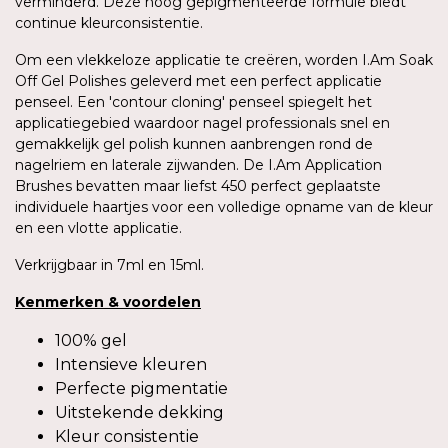
verminderd. Deze hoog gepigmenteerde formule biedt
continue kleurconsistentie.
Om een vlekkeloze applicatie te creëren, worden I.Am Soak
Off Gel Polishes geleverd met een perfect applicatie
penseel. Een 'contour cloning' penseel spiegelt het
applicatiegebied waardoor nagel professionals snel en
gemakkelijk gel polish kunnen aanbrengen rond de
nagelriem en laterale zijwanden. De I.Am Application
Brushes bevatten maar liefst 450 perfect geplaatste
individuele haartjes voor een volledige opname van de kleur
en een vlotte applicatie.
Verkrijgbaar in 7ml en 15ml.
Kenmerken
&
voordelen
100% gel
Intensieve kleuren
Perfecte pigmentatie
Uitstekende dekking
Kleur consistentie