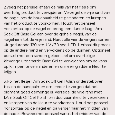
2.Veeg het penseel af aan de hals van het flesje om
overtollig product te verwijderen. Verzegel de vrije rand van
de nagel om de houdbaarheid te garanderen en krimpen
van het product te voorkomen. Houdt het penseel
horizontaal op de nagel en breng een dunne laag I.Am
Soak Off Base Gel aan over de gehele nagel, van de
nagelriem tot de vrije rand. Hardt alle vier de vingers samen
uit gedurende 120 sec. UV / 30 sec. LED. Herhaal dit proces
op de andere hand en vervolgens op de duimen. Optioneel:
borstel met een schoon gelpenseel om overtollige
kleverige uitgeharde Base Gel te verwijderen om de kans
op krimpen te verminderen en om een gladdere kleur te
krijgen.
3.Rol het flesje I.Am Soak Off Gel Polish ondersteboven
tussen de handpalmen om ervoor te zorgen dat het
pigment goed gemengd is. Verzegel de vrije rand met
I.Am Soak Off Gel Polish om duurzaamheid te verzekeren
en krimpen van de kleur te voorkomen. Houd het penseel
horizontaal op de nagel en ga verder naar het midden van
de nagel. Beweeg het penseel vanuit het midden van de