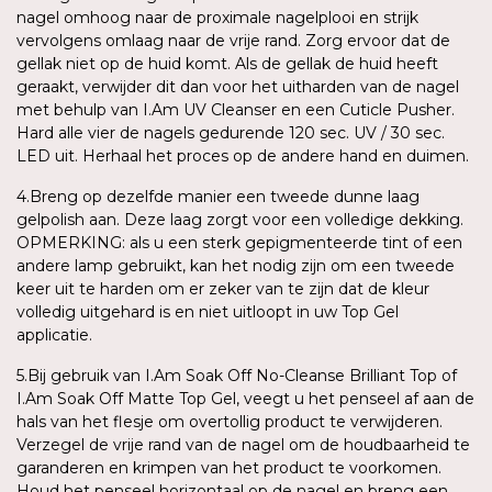
nagel omhoog naar de proximale nagelplooi en strijk
vervolgens omlaag naar de vrije rand. Zorg ervoor dat de
gellak niet op de huid komt. Als de gellak de huid heeft
geraakt, verwijder dit dan voor het uitharden van de nagel
met behulp van I.Am UV Cleanser en een Cuticle Pusher.
Hard alle vier de nagels gedurende 120 sec. UV / 30 sec.
LED uit. Herhaal het proces op de andere hand en duimen.
4.Breng op dezelfde manier een tweede dunne laag
gelpolish aan. Deze laag zorgt voor een volledige dekking.
OPMERKING: als u een sterk gepigmenteerde tint of een
andere lamp gebruikt, kan het nodig zijn om een tweede
keer uit te harden om er zeker van te zijn dat de kleur
volledig uitgehard is en niet uitloopt in uw Top Gel
applicatie.
5.Bij gebruik van I.Am Soak Off No-Cleanse Brilliant Top of
I.Am Soak Off Matte Top Gel, veegt u het penseel af aan de
hals van het flesje om overtollig product te verwijderen.
Verzegel de vrije rand van de nagel om de houdbaarheid te
garanderen en krimpen van het product te voorkomen.
Houd het penseel horizontaal op de nagel en breng een