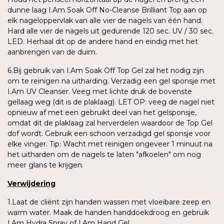
dunne laag I.Am Soak Off No-Cleanse Brilliant Top aan op
elk nageloppervlak van alle vier de nagels van één hand.
Hard alle vier de nagels uit gedurende 120 sec. UV / 30 sec.
LED. Herhaal dit op de andere hand en eindig met het
aanbrengen van de duim.
6.Bij gebruik van I.Am Soak Off Top Gel zal het nodig zijn
om te reinigen na uitharding. Verzadig een gel sponsje met
I.Am UV Cleanser. Veeg met lichte druk de bovenste
gellaag weg (dit is de plaklaag). LET OP: veeg de nagel niet
opnieuw af met een gebruikt deel van het gelsponsje,
omdat dit de plaklaag zal herverdelen waardoor de Top Gel
dof wordt. Gebruik een schoon verzadigd gel sponsje voor
elke vinger. Tip: Wacht met reinigen ongeveer 1 minuut na
het uitharden om de nagels te laten "afkoelen" om nog
meer glans te krijgen.
Verwijdering
1.Laat de cliënt zijn handen wassen met vloeibare zeep en
warm water. Maak de handen handdoekdroog en gebruik
I.Am Hydra Spray of I.Am Hand Gel.