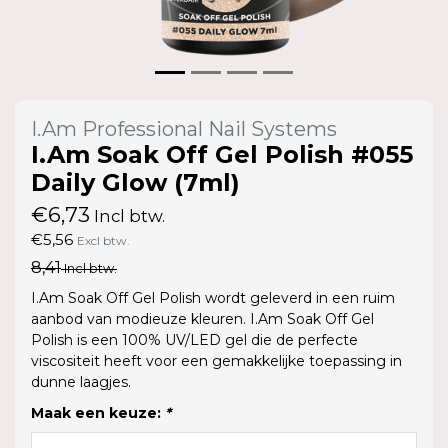
I.Am Professional Nail Systems
I.Am Soak Off Gel Polish #055
Daily Glow (7ml)
€6,73
Incl btw.
€5,56
Excl btw.
8,41
Incl btw.
I.Am Soak Off Gel Polish wordt geleverd in een ruim
aanbod van modieuze kleuren. I.Am Soak Off Gel
Polish is een 100% UV/LED gel die de perfecte
viscositeit heeft voor een gemakkelijke toepassing in
dunne laagjes.
Maak een keuze:
*