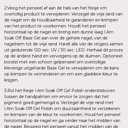
2.Veeg het penseel af aan de hals van het flesje om
overtollig product te verwijderen. Verzegel de vrije rand van
de nagel om de houdbaarheid te garanderen en krimpen
van het product te voorkomen. Houdt het penseel
horizontaal op de nagel en breng een dunne laag I.Am
Soak Off Base Gel aan over de gehele nagel, van de
nagelriem tot de vrije rand. Hardt alle vier de vingers samen
uit gedurende 120 sec. UV / 30 sec. LED. Herhaal dit proces
op de andere hand en vervolgens op de duimen. Optioneel:
borstel met een schoon gelpenseel om overtollige
kleverige uitgeharde Base Gel te verwijderen om de kans
op krimpen te verminderen en om een gladdere kleur te
krijgen.
3.Rol het flesje I.Am Soak Off Gel Polish ondersteboven
tussen de handpalmen om ervoor te zorgen dat het
pigment goed gemengd is. Verzegel de vrije rand met
I.Am Soak Off Gel Polish om duurzaamheid te verzekeren
en krimpen van de kleur te voorkomen. Houd het penseel
horizontaal op de nagel en ga verder naar het midden van
de nagel. Beweeg het penseel vanuit het midden van de