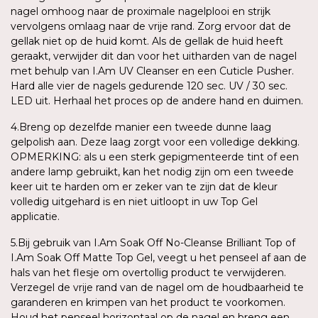
nagel omhoog naar de proximale nagelplooi en strijk
vervolgens omlaag naar de vrije rand. Zorg ervoor dat de
gellak niet op de huid komt. Als de gellak de huid heeft
geraakt, verwijder dit dan voor het uitharden van de nagel
met behulp van I.Am UV Cleanser en een Cuticle Pusher.
Hard alle vier de nagels gedurende 120 sec. UV / 30 sec.
LED uit. Herhaal het proces op de andere hand en duimen.
4.Breng op dezelfde manier een tweede dunne laag
gelpolish aan. Deze laag zorgt voor een volledige dekking.
OPMERKING: als u een sterk gepigmenteerde tint of een
andere lamp gebruikt, kan het nodig zijn om een tweede
keer uit te harden om er zeker van te zijn dat de kleur
volledig uitgehard is en niet uitloopt in uw Top Gel
applicatie.
5.Bij gebruik van I.Am Soak Off No-Cleanse Brilliant Top of
I.Am Soak Off Matte Top Gel, veegt u het penseel af aan de
hals van het flesje om overtollig product te verwijderen.
Verzegel de vrije rand van de nagel om de houdbaarheid te
garanderen en krimpen van het product te voorkomen.
Houd het penseel horizontaal op de nagel en breng een