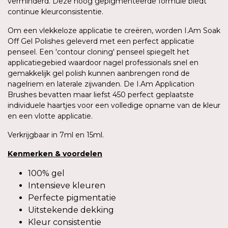
verminderd. Deze hoog gepigmenteerde formule biedt
continue kleurconsistentie.
Om een vlekkeloze applicatie te creëren, worden I.Am Soak
Off Gel Polishes geleverd met een perfect applicatie
penseel. Een 'contour cloning' penseel spiegelt het
applicatiegebied waardoor nagel professionals snel en
gemakkelijk gel polish kunnen aanbrengen rond de
nagelriem en laterale zijwanden. De I.Am Application
Brushes bevatten maar liefst 450 perfect geplaatste
individuele haartjes voor een volledige opname van de kleur
en een vlotte applicatie.
Verkrijgbaar in 7ml en 15ml.
Kenmerken
&
voordelen
100% gel
Intensieve kleuren
Perfecte pigmentatie
Uitstekende dekking
Kleur consistentie