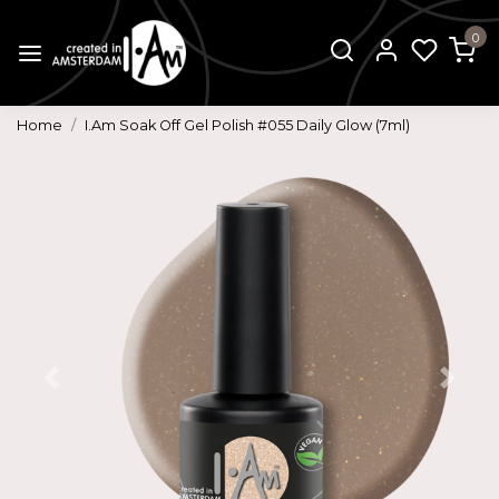
0
Home
I.Am Soak Off Gel Polish #055 Daily Glow (7ml)
Vorige
Volg