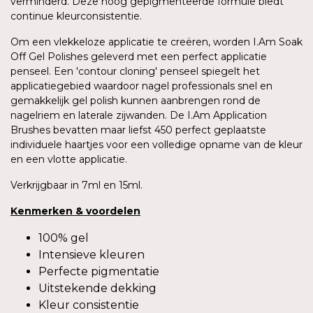
verminderd. Deze hoog gepigmenteerde formule biedt
continue kleurconsistentie.
Om een vlekkeloze applicatie te creëren, worden I.Am Soak
Off Gel Polishes geleverd met een perfect applicatie
penseel. Een 'contour cloning' penseel spiegelt het
applicatiegebied waardoor nagel professionals snel en
gemakkelijk gel polish kunnen aanbrengen rond de
nagelriem en laterale zijwanden. De I.Am Application
Brushes bevatten maar liefst 450 perfect geplaatste
individuele haartjes voor een volledige opname van de kleur
en een vlotte applicatie.
Verkrijgbaar in 7ml en 15ml.
Kenmerken
&
voordelen
100% gel
Intensieve kleuren
Perfecte pigmentatie
Uitstekende dekking
Kleur consistentie