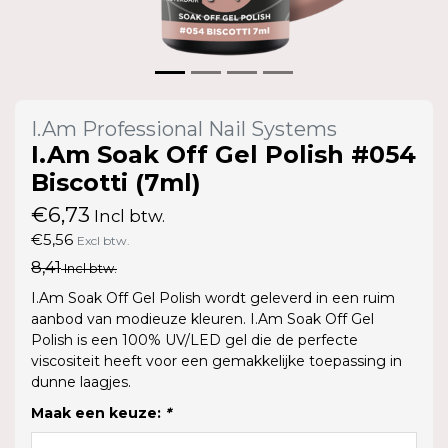
I.Am Professional Nail Systems
I.Am Soak Off Gel Polish #054
Biscotti (7ml)
€6,73
Incl btw.
€5,56
Excl btw.
8,41
Incl btw.
I.Am Soak Off Gel Polish wordt geleverd in een ruim
aanbod van modieuze kleuren. I.Am Soak Off Gel
Polish is een 100% UV/LED gel die de perfecte
viscositeit heeft voor een gemakkelijke toepassing in
dunne laagjes.
Maak een keuze:
*