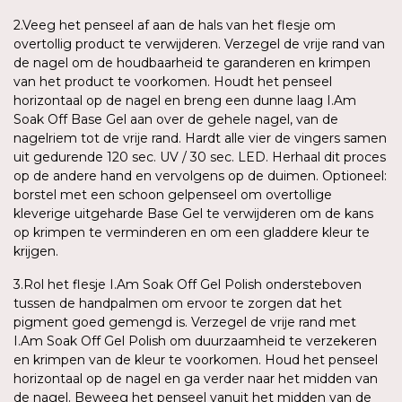
2.Veeg het penseel af aan de hals van het flesje om
overtollig product te verwijderen. Verzegel de vrije rand van
de nagel om de houdbaarheid te garanderen en krimpen
van het product te voorkomen. Houdt het penseel
horizontaal op de nagel en breng een dunne laag I.Am
Soak Off Base Gel aan over de gehele nagel, van de
nagelriem tot de vrije rand. Hardt alle vier de vingers samen
uit gedurende 120 sec. UV / 30 sec. LED. Herhaal dit proces
op de andere hand en vervolgens op de duimen. Optioneel:
borstel met een schoon gelpenseel om overtollige
kleverige uitgeharde Base Gel te verwijderen om de kans
op krimpen te verminderen en om een gladdere kleur te
krijgen.
3.Rol het flesje I.Am Soak Off Gel Polish ondersteboven
tussen de handpalmen om ervoor te zorgen dat het
pigment goed gemengd is. Verzegel de vrije rand met
I.Am Soak Off Gel Polish om duurzaamheid te verzekeren
en krimpen van de kleur te voorkomen. Houd het penseel
horizontaal op de nagel en ga verder naar het midden van
de nagel. Beweeg het penseel vanuit het midden van de