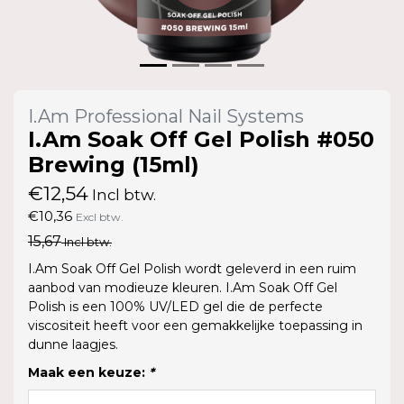
I.Am Professional Nail Systems
I.Am Soak Off Gel Polish #050
Brewing (15ml)
€12,54
Incl btw.
€10,36
Excl btw.
15,67
Incl btw.
I.Am Soak Off Gel Polish wordt geleverd in een ruim
aanbod van modieuze kleuren. I.Am Soak Off Gel
Polish is een 100% UV/LED gel die de perfecte
viscositeit heeft voor een gemakkelijke toepassing in
dunne laagjes.
Maak een keuze:
*