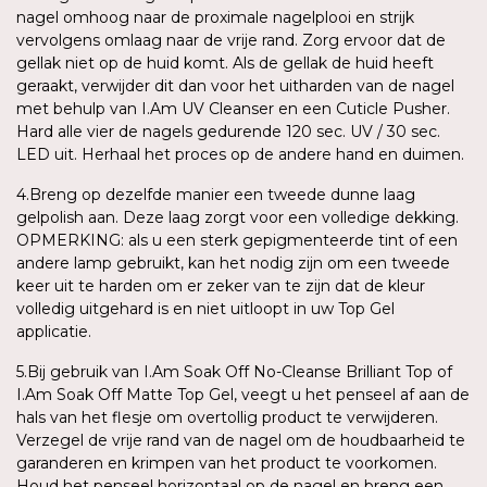
nagel omhoog naar de proximale nagelplooi en strijk
vervolgens omlaag naar de vrije rand. Zorg ervoor dat de
gellak niet op de huid komt. Als de gellak de huid heeft
geraakt, verwijder dit dan voor het uitharden van de nagel
met behulp van I.Am UV Cleanser en een Cuticle Pusher.
Hard alle vier de nagels gedurende 120 sec. UV / 30 sec.
LED uit. Herhaal het proces op de andere hand en duimen.
4.Breng op dezelfde manier een tweede dunne laag
gelpolish aan. Deze laag zorgt voor een volledige dekking.
OPMERKING: als u een sterk gepigmenteerde tint of een
andere lamp gebruikt, kan het nodig zijn om een tweede
keer uit te harden om er zeker van te zijn dat de kleur
volledig uitgehard is en niet uitloopt in uw Top Gel
applicatie.
5.Bij gebruik van I.Am Soak Off No-Cleanse Brilliant Top of
I.Am Soak Off Matte Top Gel, veegt u het penseel af aan de
hals van het flesje om overtollig product te verwijderen.
Verzegel de vrije rand van de nagel om de houdbaarheid te
garanderen en krimpen van het product te voorkomen.
Houd het penseel horizontaal op de nagel en breng een