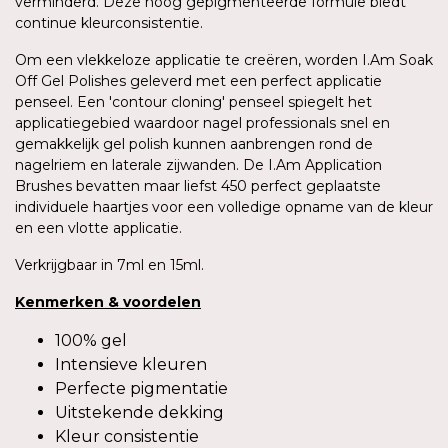
verminderd. Deze hoog gepigmenteerde formule biedt
continue kleurconsistentie.
Om een vlekkeloze applicatie te creëren, worden I.Am Soak
Off Gel Polishes geleverd met een perfect applicatie
penseel. Een 'contour cloning' penseel spiegelt het
applicatiegebied waardoor nagel professionals snel en
gemakkelijk gel polish kunnen aanbrengen rond de
nagelriem en laterale zijwanden. De I.Am Application
Brushes bevatten maar liefst 450 perfect geplaatste
individuele haartjes voor een volledige opname van de kleur
en een vlotte applicatie.
Verkrijgbaar in 7ml en 15ml.
Kenmerken
&
voordelen
100% gel
Intensieve kleuren
Perfecte pigmentatie
Uitstekende dekking
Kleur consistentie