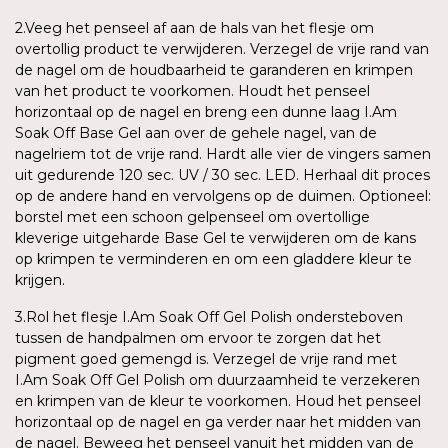
2.Veeg het penseel af aan de hals van het flesje om
overtollig product te verwijderen. Verzegel de vrije rand van
de nagel om de houdbaarheid te garanderen en krimpen
van het product te voorkomen. Houdt het penseel
horizontaal op de nagel en breng een dunne laag I.Am
Soak Off Base Gel aan over de gehele nagel, van de
nagelriem tot de vrije rand. Hardt alle vier de vingers samen
uit gedurende 120 sec. UV / 30 sec. LED. Herhaal dit proces
op de andere hand en vervolgens op de duimen. Optioneel:
borstel met een schoon gelpenseel om overtollige
kleverige uitgeharde Base Gel te verwijderen om de kans
op krimpen te verminderen en om een gladdere kleur te
krijgen.
3.Rol het flesje I.Am Soak Off Gel Polish ondersteboven
tussen de handpalmen om ervoor te zorgen dat het
pigment goed gemengd is. Verzegel de vrije rand met
I.Am Soak Off Gel Polish om duurzaamheid te verzekeren
en krimpen van de kleur te voorkomen. Houd het penseel
horizontaal op de nagel en ga verder naar het midden van
de nagel. Beweeg het penseel vanuit het midden van de