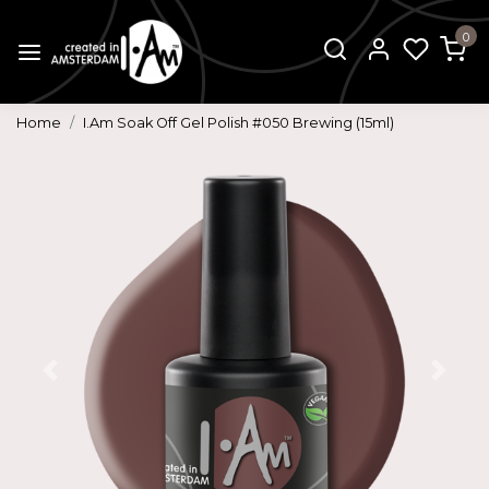
0
Home
I.Am Soak Off Gel Polish #050 Brewing (15ml)
Vorige
Volg