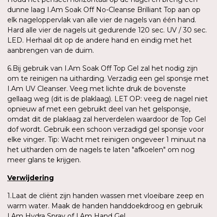
dunne laag I.Am Soak Off No-Cleanse Brilliant Top aan op
elk nageloppervlak van alle vier de nagels van één hand.
Hard alle vier de nagels uit gedurende 120 sec. UV / 30 sec.
LED. Herhaal dit op de andere hand en eindig met het
aanbrengen van de duim.
6.Bij gebruik van I.Am Soak Off Top Gel zal het nodig zijn
om te reinigen na uitharding. Verzadig een gel sponsje met
I.Am UV Cleanser. Veeg met lichte druk de bovenste
gellaag weg (dit is de plaklaag). LET OP: veeg de nagel niet
opnieuw af met een gebruikt deel van het gelsponsje,
omdat dit de plaklaag zal herverdelen waardoor de Top Gel
dof wordt. Gebruik een schoon verzadigd gel sponsje voor
elke vinger. Tip: Wacht met reinigen ongeveer 1 minuut na
het uitharden om de nagels te laten "afkoelen" om nog
meer glans te krijgen.
Verwijdering
1.Laat de cliënt zijn handen wassen met vloeibare zeep en
warm water. Maak de handen handdoekdroog en gebruik
I.Am Hydra Spray of I.Am Hand Gel.