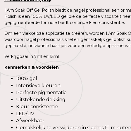
I.Am Soak Off Gel Polish biedt de nagel professional een prim
Polish is een 100% UV/LED gel die de perfecte viscositeit h
gepigmenteerde formule biedt continue kleurconsistentie.
Om een vlekkeloze applicatie te creëren, worden I.Am Soak Off
waardoor nagel professionals snel en gemakkelijk gel polish 
geplaatste individuele haartjes voor een volledige opname van 
Verkrijgbaar in 7ml en 15ml.
Kenmerken
&
voordelen
100% gel
Intensieve kleuren
Perfecte pigmentatie
Uitstekende dekking
Kleur consistentie
LED/UV
Afweekbaar
Gemakkelijk te verwijderen in slechts 10 minute