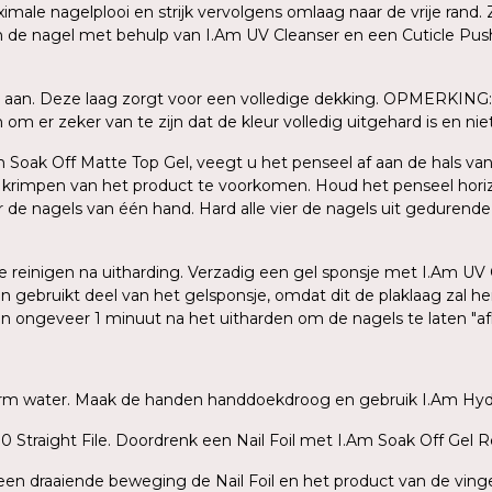
le nagelplooi en strijk vervolgens omlaag naar de vrije rand. Z
an de nagel met behulp van I.Am UV Cleanser en een Cuticle Push
 aan. Deze laag zorgt voor een volledige dekking. OPMERKING: 
m er zeker van te zijn dat de kleur volledig uitgehard is en niet 
Am Soak Off Matte Top Gel, veegt u het penseel af aan de hals van
n krimpen van het product te voorkomen. Houd het penseel hori
er de nagels van één hand. Hard alle vier de nagels uit gedurend
 te reinigen na uitharding. Verzadig een gel sponsje met I.Am UV
en gebruikt deel van het gelsponsje, omdat dit de plaklaag zal 
gen ongeveer 1 minuut na het uitharden om de nagels te laten "a
warm water. Maak de handen handdoekdroog en gebruik I.Am Hydr
 Straight File. Doordrenk een Nail Foil met I.Am Soak Off Gel R
t een draaiende beweging de Nail Foil en het product van de ving