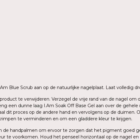
 I.Am Blue Scrub aan op de natuurlijke nagelplaat. Laat volledig
ig product te verwijderen. Verzegel de vrije rand van de nagel o
g een dunne laag I.Am Soak Off Base Gel aan over de gehele nage
aal dit proces op de andere hand en vervolgens op de duimen. O
krimpen te verminderen en om een gladdere kleur te krijgen.
sen de handpalmen om ervoor te zorgen dat het pigment goed ge
ur te voorkomen. Houd het penseel horizontaal op de nagel en