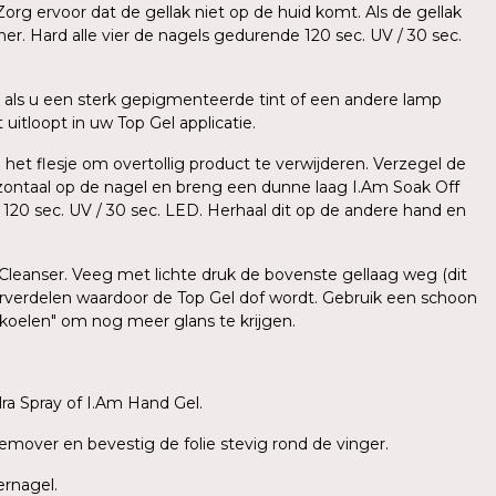
org ervoor dat de gellak niet op de huid komt. Als de gellak
er. Hard alle vier de nagels gedurende 120 sec. UV / 30 sec.
als u een sterk gepigmenteerde tint of een andere lamp
uitloopt in uw Top Gel applicatie.
 het flesje om overtollig product te verwijderen. Verzegel de
zontaal op de nagel en breng een dunne laag I.Am Soak Off
e 120 sec. UV / 30 sec. LED. Herhaal dit op de andere hand en
 Cleanser. Veeg met lichte druk de bovenste gellaag weg (dit
herverdelen waardoor de Top Gel dof wordt. Gebruik een schoon
fkoelen" om nog meer glans te krijgen.
a Spray of I.Am Hand Gel.
emover en bevestig de folie stevig rond de vinger.
ernagel.