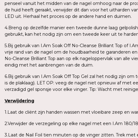
penseel vanuit het midden van de nagel omhoog naar de proxima
de huid heeft geraakt, verwijder dit dan voor het uitharden v
LED uit. Herhaal het proces op de andere hand en duimen.
4.Breng op dezelfde manier een tweede dunne laag gelpolish
gebruikt, kan het nodig zijn om een tweede keer uit te harden o
5.Bij gebruik van I.Am Soak Off No-Cleanse Brilliant Top of I.
vrije rand van de nagel om de houdbaarheid te garanderen e
No-Cleanse Brilliant Top aan op elk nageloppervlak van alle vi
eindig met het aanbrengen van de duim.
6.Bij gebruik van I.Am Soak Off Top Gel zal het nodig zijn om
is de plaklaag). LET OP: veeg de nagel niet opnieuw af met e
verzadigd gel sponsje voor elke vinger. Tip: Wacht met reini
Verwijdering
1.Laat de cliënt zijn handen wassen met vloeibare zeep en 
2.Verwijder de verzegeling op elke nagel met een I.Am 180/180
3.Laat de Nail Foil tien minuten op de vinger zitten. Trek me