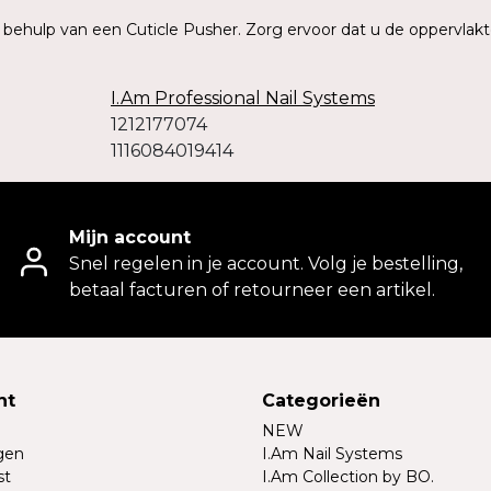
t behulp van een Cuticle Pusher. Zorg ervoor dat u de oppervlakt
I.Am Professional Nail Systems
1212177074
1116084019414
Mijn account
Snel regelen in je account. Volg je bestelling,
betaal facturen of retourneer een artikel.
nt
Categorieën
NEW
ngen
I.Am Nail Systems
st
I.Am Collection by BO.