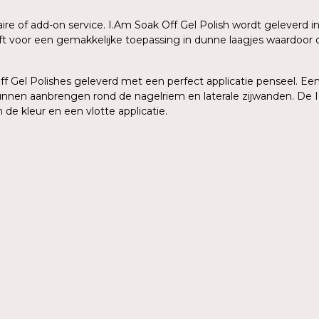
aire of add-on service. I.Am Soak Off Gel Polish wordt geleverd
eeft voor een gemakkelijke toepassing in dunne laagjes waardoo
 Gel Polishes geleverd met een perfect applicatie penseel. Een 
kunnen aanbrengen rond de nagelriem en laterale zijwanden. De I
de kleur en een vlotte applicatie.
n