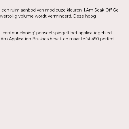
 in een ruim aanbod van modieuze kleuren. I.Am Soak Off Gel
r overtollig volume wordt verminderd. Deze hoog
'contour cloning' penseel spiegelt het applicatiegebied
.Am Application Brushes bevatten maar liefst 450 perfect