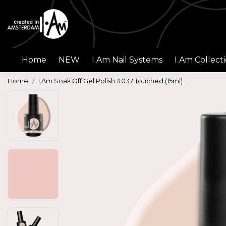
Home
NEW
I.Am Nail Systems
I.Am Collect
Home
I.Am Soak Off Gel Polish #037 Touched (15ml)