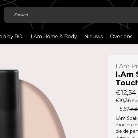
ion by BO.
I.Am Home & Body
Nieuws
Over ons
I.Am Pr
I.Am 
Touch
€12,54
€10,36
Exc
15,67
Incl
I.Am Soak 
modieuze 
die de per
dunne laag