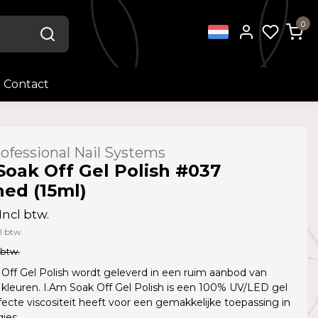
0
Contact
ofessional Nail Systems
Soak Off Gel Polish #037
ed (15ml)
Incl btw.
l btw.
 btw.
Off Gel Polish wordt geleverd in een ruim aanbod van
kleuren. I.Am Soak Off Gel Polish is een 100% UV/LED gel
fecte viscositeit heeft voor een gemakkelijke toepassing in
jes.