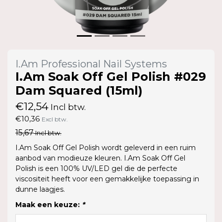
I.Am Professional Nail Systems
I.Am Soak Off Gel Polish #029
Dam Squared (15ml)
€12,54
Incl btw.
€10,36
Excl btw.
15,67
Incl btw.
I.Am Soak Off Gel Polish wordt geleverd in een ruim
aanbod van modieuze kleuren. I.Am Soak Off Gel
Polish is een 100% UV/LED gel die de perfecte
viscositeit heeft voor een gemakkelijke toepassing in
dunne laagjes.
Maak een keuze:
*