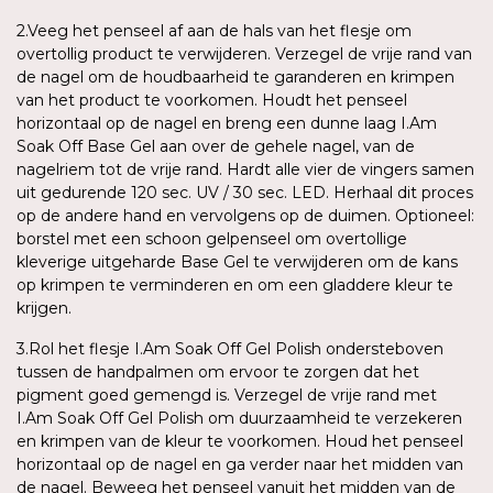
2.Veeg het penseel af aan de hals van het flesje om
overtollig product te verwijderen. Verzegel de vrije rand van
de nagel om de houdbaarheid te garanderen en krimpen
van het product te voorkomen. Houdt het penseel
horizontaal op de nagel en breng een dunne laag I.Am
Soak Off Base Gel aan over de gehele nagel, van de
nagelriem tot de vrije rand. Hardt alle vier de vingers samen
uit gedurende 120 sec. UV / 30 sec. LED. Herhaal dit proces
op de andere hand en vervolgens op de duimen. Optioneel:
borstel met een schoon gelpenseel om overtollige
kleverige uitgeharde Base Gel te verwijderen om de kans
op krimpen te verminderen en om een gladdere kleur te
krijgen.
3.Rol het flesje I.Am Soak Off Gel Polish ondersteboven
tussen de handpalmen om ervoor te zorgen dat het
pigment goed gemengd is. Verzegel de vrije rand met
I.Am Soak Off Gel Polish om duurzaamheid te verzekeren
en krimpen van de kleur te voorkomen. Houd het penseel
horizontaal op de nagel en ga verder naar het midden van
de nagel. Beweeg het penseel vanuit het midden van de