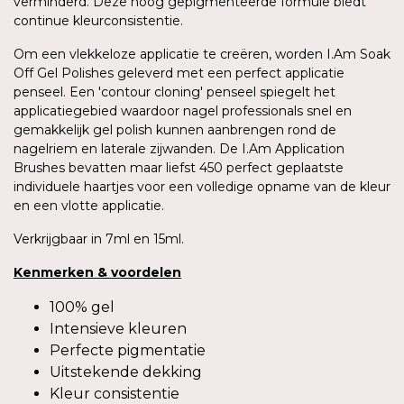
verminderd. Deze hoog gepigmenteerde formule biedt
continue kleurconsistentie.
Om een vlekkeloze applicatie te creëren, worden I.Am Soak
Off Gel Polishes geleverd met een perfect applicatie
penseel. Een 'contour cloning' penseel spiegelt het
applicatiegebied waardoor nagel professionals snel en
gemakkelijk gel polish kunnen aanbrengen rond de
nagelriem en laterale zijwanden. De I.Am Application
Brushes bevatten maar liefst 450 perfect geplaatste
individuele haartjes voor een volledige opname van de kleur
en een vlotte applicatie.
Verkrijgbaar in 7ml en 15ml.
Kenmerken
&
voordelen
100% gel
Intensieve kleuren
Perfecte pigmentatie
Uitstekende dekking
Kleur consistentie