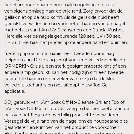
nagel omhoog naar de proximale nagelplooi en strijk
vervolgens omlaag naar de vrije rand. Zorg ervoor dat de
gellak niet op de huid komt. Als de gellak de huid heeft
geraakt, verwijder dit dan voor het uitharden van de nagel
met behulp van I.Am UV Cleanser en een Cuticle Pusher.
Hard alle vier de nagels gedurende 120 sec. UV / 30 sec.
LED uit. Herhaal het proces op de andere hand en duimen.
4.Breng op dezelfde manier een tweede dunne laag
gelpolish aan. Deze laag zorgt voor een volledige dekking.
OPMERKING: als u een sterk gepigmenteerde tint of een
andere lamp gebruikt, kan het nodig zijn om een tweede
keer uit te harden om er zeker van te zijn dat de kleur
volledig uitgehard is en niet uitloopt in uw Top Gel
applicatie.
5.Bij gebruik van I.Am Soak Off No-Cleanse Brilliant Top of
I.Am Soak Off Matte Top Gel, veegt u het penseel af aan de
hals van het flesje om overtollig product te verwijderen.
Verzegel de vrije rand van de nagel om de houdbaarheid te
garanderen en krimpen van het product te voorkomen.
Houd het penseel horizontaal op de nagel en breng een