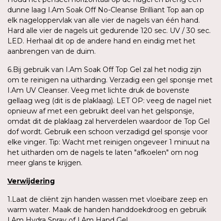
dunne laag I.Am Soak Off No-Cleanse Brilliant Top aan op
elk nageloppervlak van alle vier de nagels van één hand.
Hard alle vier de nagels uit gedurende 120 sec. UV / 30 sec.
LED. Herhaal dit op de andere hand en eindig met het
aanbrengen van de duim.
6.Bij gebruik van I.Am Soak Off Top Gel zal het nodig zijn
om te reinigen na uitharding. Verzadig een gel sponsje met
I.Am UV Cleanser. Veeg met lichte druk de bovenste
gellaag weg (dit is de plaklaag). LET OP: veeg de nagel niet
opnieuw af met een gebruikt deel van het gelsponsje,
omdat dit de plaklaag zal herverdelen waardoor de Top Gel
dof wordt. Gebruik een schoon verzadigd gel sponsje voor
elke vinger. Tip: Wacht met reinigen ongeveer 1 minuut na
het uitharden om de nagels te laten "afkoelen" om nog
meer glans te krijgen.
Verwijdering
1.Laat de cliënt zijn handen wassen met vloeibare zeep en
warm water. Maak de handen handdoekdroog en gebruik
I.Am Hydra Spray of I.Am Hand Gel.