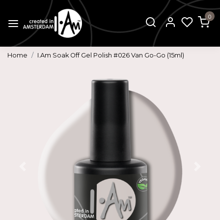
0
Home
I.Am Soak Off Gel Polish #026 Van Go-Go (15ml)
Vorige
Volg