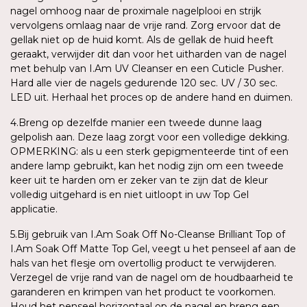
nagel omhoog naar de proximale nagelplooi en strijk
vervolgens omlaag naar de vrije rand. Zorg ervoor dat de
gellak niet op de huid komt. Als de gellak de huid heeft
geraakt, verwijder dit dan voor het uitharden van de nagel
met behulp van I.Am UV Cleanser en een Cuticle Pusher.
Hard alle vier de nagels gedurende 120 sec. UV / 30 sec.
LED uit. Herhaal het proces op de andere hand en duimen.
4.Breng op dezelfde manier een tweede dunne laag
gelpolish aan. Deze laag zorgt voor een volledige dekking.
OPMERKING: als u een sterk gepigmenteerde tint of een
andere lamp gebruikt, kan het nodig zijn om een tweede
keer uit te harden om er zeker van te zijn dat de kleur
volledig uitgehard is en niet uitloopt in uw Top Gel
applicatie.
5.Bij gebruik van I.Am Soak Off No-Cleanse Brilliant Top of
I.Am Soak Off Matte Top Gel, veegt u het penseel af aan de
hals van het flesje om overtollig product te verwijderen.
Verzegel de vrije rand van de nagel om de houdbaarheid te
garanderen en krimpen van het product te voorkomen.
Houd het penseel horizontaal op de nagel en breng een