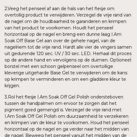
2.Veeg het penseel af aan de hals van het flesje om
overtollig product te verwijderen. Verzegel de vrije rand van
de nagel om de houdbaarheid te garanderen en krimpen
van het product te voorkomen. Houdt het penseel
horizontaal op de nagel en breng een dunne laag I.Am
Soak Off Base Gel aan over de gehele nagel, van de
nagelriem tot de vrije rand. Hardt alle vier de vingers samen
uit gedurende 120 sec. UV / 30 sec. LED. Herhaal dit proces
op de andere hand en vervolgens op de duimen. Optioneel:
borstel met een schoon gelpenseel om overtollige
kleverige uitgeharde Base Gel te verwijderen om de kans
op krimpen te verminderen en om een gladdere kleur te
krijgen.
3.Rol het flesje I.Am Soak Off Gel Polish ondersteboven
tussen de handpalmen om ervoor te zorgen dat het
pigment goed gemengd is. Verzegel de vrije rand met
I.Am Soak Off Gel Polish om duurzaamheid te verzekeren
en krimpen van de kleur te voorkomen. Houd het penseel
horizontaal op de nagel en ga verder naar het midden van
de nagel. Beweeg het penseel vanuit het midden van de