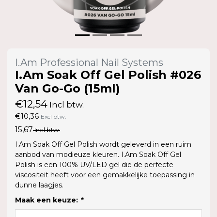
I.Am Professional Nail Systems
I.Am Soak Off Gel Polish #026
Van Go-Go (15ml)
€12,54
Incl btw.
€10,36
Excl btw.
15,67
Incl btw.
I.Am Soak Off Gel Polish wordt geleverd in een ruim
aanbod van modieuze kleuren. I.Am Soak Off Gel
Polish is een 100% UV/LED gel die de perfecte
viscositeit heeft voor een gemakkelijke toepassing in
dunne laagjes.
Maak een keuze:
*