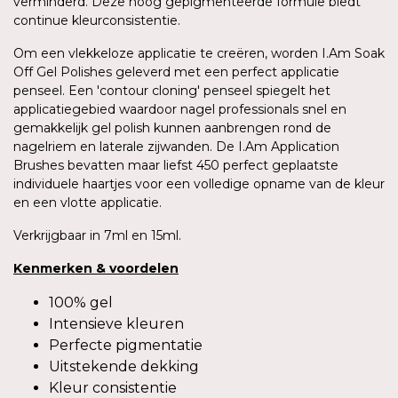
verminderd. Deze hoog gepigmenteerde formule biedt
continue kleurconsistentie.
Om een vlekkeloze applicatie te creëren, worden I.Am Soak
Off Gel Polishes geleverd met een perfect applicatie
penseel. Een 'contour cloning' penseel spiegelt het
applicatiegebied waardoor nagel professionals snel en
gemakkelijk gel polish kunnen aanbrengen rond de
nagelriem en laterale zijwanden. De I.Am Application
Brushes bevatten maar liefst 450 perfect geplaatste
individuele haartjes voor een volledige opname van de kleur
en een vlotte applicatie.
Verkrijgbaar in 7ml en 15ml.
Kenmerken
&
voordelen
100% gel
Intensieve kleuren
Perfecte pigmentatie
Uitstekende dekking
Kleur consistentie