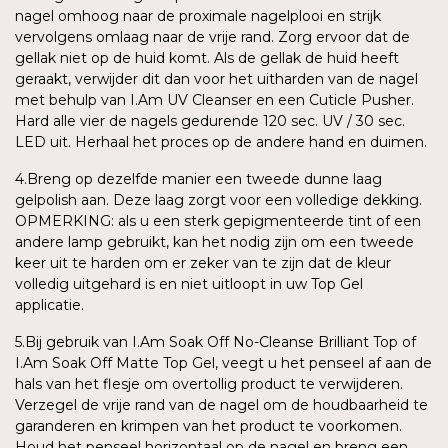
nagel omhoog naar de proximale nagelplooi en strijk
vervolgens omlaag naar de vrije rand. Zorg ervoor dat de
gellak niet op de huid komt. Als de gellak de huid heeft
geraakt, verwijder dit dan voor het uitharden van de nagel
met behulp van I.Am UV Cleanser en een Cuticle Pusher.
Hard alle vier de nagels gedurende 120 sec. UV / 30 sec.
LED uit. Herhaal het proces op de andere hand en duimen.
4.Breng op dezelfde manier een tweede dunne laag
gelpolish aan. Deze laag zorgt voor een volledige dekking.
OPMERKING: als u een sterk gepigmenteerde tint of een
andere lamp gebruikt, kan het nodig zijn om een tweede
keer uit te harden om er zeker van te zijn dat de kleur
volledig uitgehard is en niet uitloopt in uw Top Gel
applicatie.
5.Bij gebruik van I.Am Soak Off No-Cleanse Brilliant Top of
I.Am Soak Off Matte Top Gel, veegt u het penseel af aan de
hals van het flesje om overtollig product te verwijderen.
Verzegel de vrije rand van de nagel om de houdbaarheid te
garanderen en krimpen van het product te voorkomen.
Houd het penseel horizontaal op de nagel en breng een