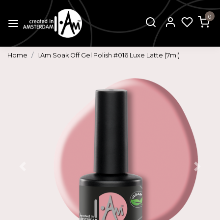
0
Home
I.Am Soak Off Gel Polish #016 Luxe Latte (7ml)
Vorige
Volg