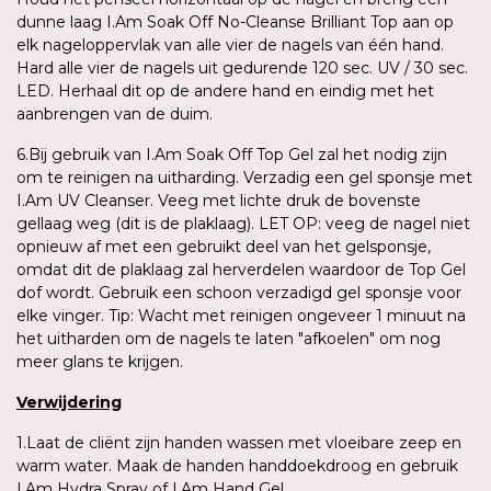
dunne laag I.Am Soak Off No-Cleanse Brilliant Top aan op
elk nageloppervlak van alle vier de nagels van één hand.
Hard alle vier de nagels uit gedurende 120 sec. UV / 30 sec.
LED. Herhaal dit op de andere hand en eindig met het
aanbrengen van de duim.
6.Bij gebruik van I.Am Soak Off Top Gel zal het nodig zijn
om te reinigen na uitharding. Verzadig een gel sponsje met
I.Am UV Cleanser. Veeg met lichte druk de bovenste
gellaag weg (dit is de plaklaag). LET OP: veeg de nagel niet
opnieuw af met een gebruikt deel van het gelsponsje,
omdat dit de plaklaag zal herverdelen waardoor de Top Gel
dof wordt. Gebruik een schoon verzadigd gel sponsje voor
elke vinger. Tip: Wacht met reinigen ongeveer 1 minuut na
het uitharden om de nagels te laten "afkoelen" om nog
meer glans te krijgen.
Verwijdering
1.Laat de cliënt zijn handen wassen met vloeibare zeep en
warm water. Maak de handen handdoekdroog en gebruik
I.Am Hydra Spray of I.Am Hand Gel.