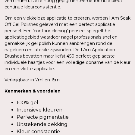
verminderd. Deze hoog gepigmenteerde formule biedt
continue kleurconsistentie.
Om een vlekkeloze applicatie te creëren, worden I.Am Soak
Off Gel Polishes geleverd met een perfect applicatie
penseel. Een 'contour cloning' penseel spiegelt het
applicatiegebied waardoor nagel professionals snel en
gemakkelijk gel polish kunnen aanbrengen rond de
nagelriem en laterale zijwanden. De I.Am Application
Brushes bevatten maar liefst 450 perfect geplaatste
individuele haartjes voor een volledige opname van de kleur
en een vlotte applicatie.
Verkrijgbaar in 7ml en 15ml.
Kenmerken
&
voordelen
100% gel
Intensieve kleuren
Perfecte pigmentatie
Uitstekende dekking
Kleur consistentie