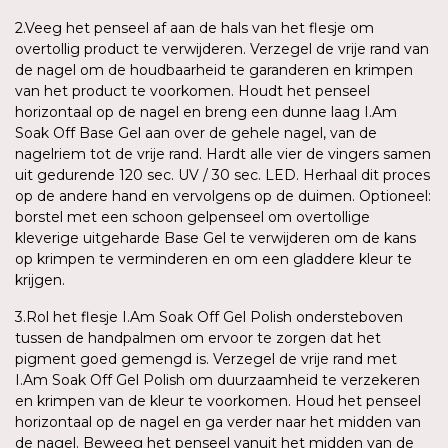
2.Veeg het penseel af aan de hals van het flesje om
overtollig product te verwijderen. Verzegel de vrije rand van
de nagel om de houdbaarheid te garanderen en krimpen
van het product te voorkomen. Houdt het penseel
horizontaal op de nagel en breng een dunne laag I.Am
Soak Off Base Gel aan over de gehele nagel, van de
nagelriem tot de vrije rand. Hardt alle vier de vingers samen
uit gedurende 120 sec. UV / 30 sec. LED. Herhaal dit proces
op de andere hand en vervolgens op de duimen. Optioneel:
borstel met een schoon gelpenseel om overtollige
kleverige uitgeharde Base Gel te verwijderen om de kans
op krimpen te verminderen en om een gladdere kleur te
krijgen.
3.Rol het flesje I.Am Soak Off Gel Polish ondersteboven
tussen de handpalmen om ervoor te zorgen dat het
pigment goed gemengd is. Verzegel de vrije rand met
I.Am Soak Off Gel Polish om duurzaamheid te verzekeren
en krimpen van de kleur te voorkomen. Houd het penseel
horizontaal op de nagel en ga verder naar het midden van
de nagel. Beweeg het penseel vanuit het midden van de