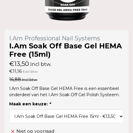
I.Am Professional Nail Systems
I.Am Soak Off Base Gel HEMA
Free (15ml)
€13,50
Incl btw.
€11,16
Excl btw.
16,88
Incl btw.
I.Am Soak Off Base Gel HEMA Free is een essentieel
onderdeel van het I.Am Soak Off Gel Polish Systeem.
Maak een keuze:
*
Niet op voorraad