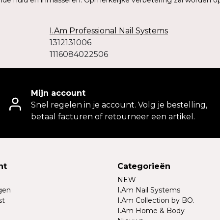
ende huid en inmasseren. Opmerkelijke verbetering zal worden o
I.Am Professional Nail Systems
1312131006
1116084022506
Mijn account
Snel regelen in je account. Volg je bestelling,
betaal facturen of retourneer een artikel.
nt
Categorieën
NEW
ngen
I.Am Nail Systems
st
I.Am Collection by BO.
I.Am Home & Body