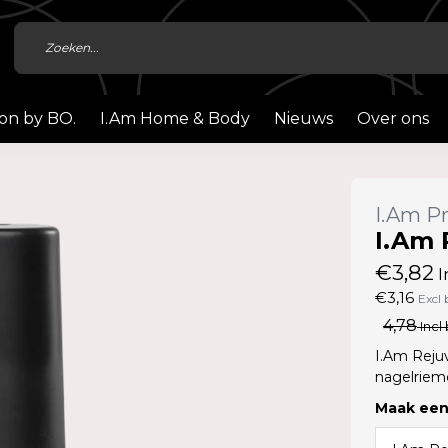
ion by BO.
I.Am Home & Body
Nieuws
Over ons
I.Am Pr
I.Am 
€3,82
I
€3,16
Excl 
4,78
Incl
I.Am Reju
nagelriem
Maak een