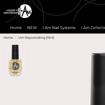
Home
NEW
I.Am Nail Systems
I.Am Collect
Home
I.Am Rejuvenating (15ml)