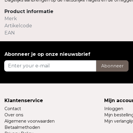
Dagelijks aanbrengen op de natuurlijke nagels en de omligg
Product informatie
Merk
Artikelcode
EAN
Abonneer je op onze nieuwsbrief
Abonneer
Klantenservice
Mijn accou
Contact
Inloggen
Over ons
Mijn bestelli
Algemene voorwaarden
Mijn verlanglij
Betaalmethoden