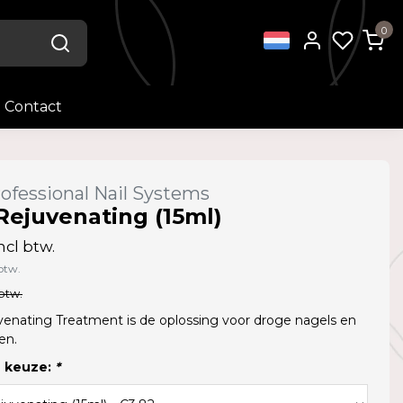
0
Contact
ofessional Nail Systems
Rejuvenating (15ml)
ncl btw.
btw.
 btw.
venating Treatment is de oplossing voor droge nagels en
en.
 keuze:
*