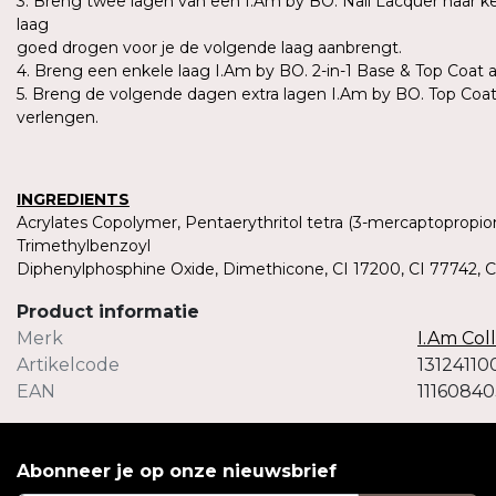
3. Breng twee lagen van een I.Am by BO. Nail Lacquer naar keu
laag
goed drogen voor je de volgende laag aanbrengt.
4. Breng een enkele laag I.Am by BO. 2-in-1 Base & Top Coat 
5. Breng de volgende dagen extra lagen I.Am by BO. Top Coa
verlengen.
INGREDIENTS
Acrylates Copolymer, Pentaerythritol tetra (3-mercaptopropion
Trimethylbenzoyl
Diphenylphosphine Oxide, Dimethicone, CI 17200, CI 77742, C
Product informatie
Merk
I.Am Col
Artikelcode
13124110
EAN
1116084
Abonneer je op onze nieuwsbrief