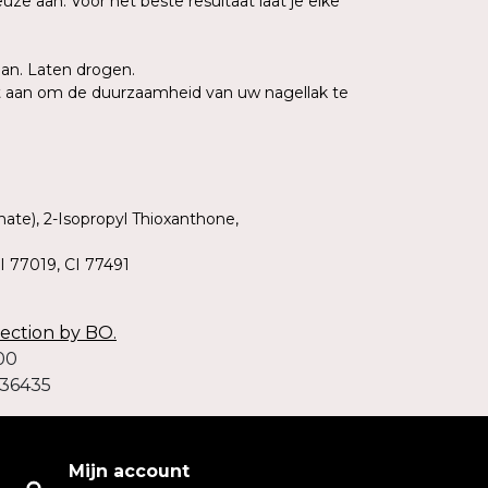
ze aan. Voor het beste resultaat laat je elke
aan. Laten drogen.
t aan om de duurzaamheid van uw nagellak te
ate), 2-Isopropyl Thioxanthone,
I 77019, CI 77491
lection by BO.
00
036435
Mijn account