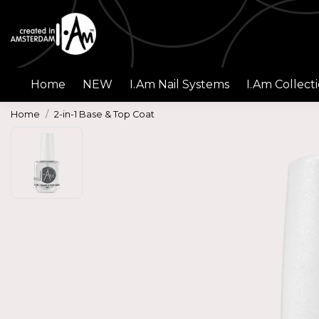
Home
NEW
I.Am Nail Systems
I.Am Collect
Home
2-in-1 Base & Top Coat