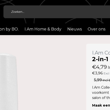
ion by BO.
I.Am Home & Body
Nieuws
Over ons
I.Am Co
2-in-
€4,79
I
€3,96
Excl
5,99
Incl 
I.Am Colle
voorkomt v
salon of th
Maak een