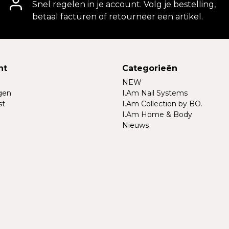
Snel regelen in je account. Volg je bestelling,
betaal facturen of retourneer een artikel.
nt
Categorieën
NEW
ngen
I.Am Nail Systems
st
I.Am Collection by BO.
I.Am Home & Body
Nieuws