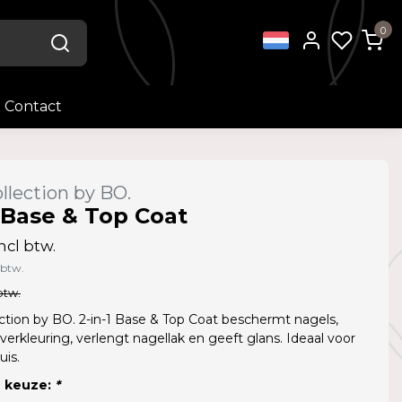
0
Contact
llection by BO.
1 Base & Top Coat
ncl btw.
 btw.
btw.
ction by BO. 2-in-1 Base & Top Coat beschermt nagels,
erkleuring, verlengt nagellak en geeft glans. Ideaal voor
uis.
 keuze:
*