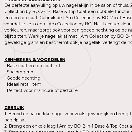
De perfecte aanvulling op uw nagellaklijn in de salon of thuis.
Collection by BO. 2-in-1 Base & Top Coat een dubbele functie.
en een top coat. Gebruik de I.Am Collection by BO. 2-in-1 Ba
voordat je ze in een I.Am Collection by BO. Nail Lacquer kleur
verkleuren, maar zorgt ook voor een goede hechting op de nat
blijft zitten. Werk je nagellak af met I.Am Collection by BO. 2-
geweldige glans en beschermt ook je nagellak, verlengt de 
KENMERKEN & VOORDELEN
-20%
• Base coat en top coat in 1
• Sneldrogend
I.Am Collection by BO.
• Goede hechting
Super Shiny Top Coat
• Ideaal retail item
€4,79
Incl btw.
• Perfect voor manicure of pedicure
€3,96
Excl btw.
5,99
Incl btw.
GEBRUIK
1. Bereid de natuurlijke nagel voor zoals gewoonlijk en breng 
nagelplaat.
2. Breng een enkele laag I.Am by BO. 2-in-1 Base & Top Coat 