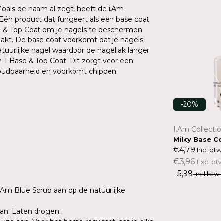
 Zoals de naam al zegt, heeft de i.Am
 Eén product dat fungeert als een base coat
se & Top Coat om je nagels te beschermen
 lakt. De base coat voorkomt dat je nagels
uurlijke nagel waardoor de nagellak langer
in-1 Base & Top Coat. Dit zorgt voor een
houdbaarheid en voorkomt chippen.
-20%
-20%
I.Am Collection by BO.
I.Am Collecti
Super Fast Drying Top Coat
Milky Base C
€4,79
€4,79
Incl btw.
Incl btw
€3,96
€3,96
Excl btw.
Excl bt
5,99
5,99
Incl btw.
Incl btw.
I.Am Blue Scrub aan op de natuurlijke
aan. Laten drogen.