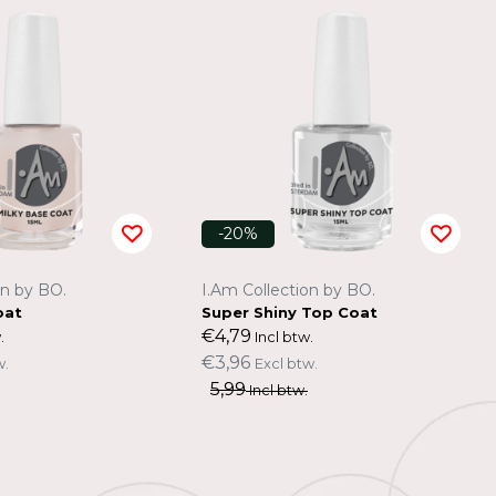
-20%
on by BO.
I.Am Collection by BO.
oat
Super Shiny Top Coat
€4,79
.
Incl btw.
€3,96
w.
Excl btw.
5,99
Incl btw.